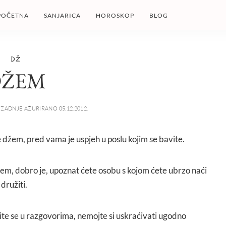
POČETNA
SANJARICA
HOROSKOP
BLOG
DŽ
DŽEM
ZADNJE AŽURIRANO 05.12.2012.
te džem, pred vama je uspjeh u poslu kojim se bavite.
žem, dobro je, upoznat ćete osobu s kojom ćete ubrzo naći
družiti.
ite se u razgovorima, nemojte si uskraćivati ugodno