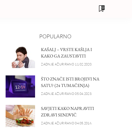
0
POPULARNO
KAŠALJ – VRSTE KAŠLJA I
KAKO GA ZAUSTAVITI
ZADNJE AŽURIRANO 11.02.2020.
ŠTO ZNAČE ISTI BROJEVI NA
SATU? (24 TUMAČENJA)
ZADNJE AŽURIRANO 05.04.2023.
SAVJETI KAKO NAPRAVITI
ZDRAVI SENDVIČ
ZADNJE AŽURIRANO 04.05.2016.