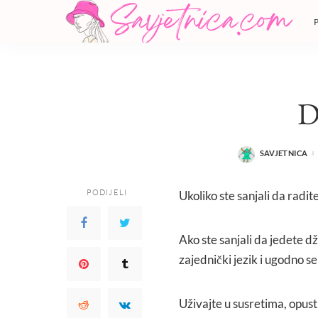
SAVJETNICA
POSTED
BY
PODIJELI
Ukoliko ste sanjali da radi
Ako ste sanjali da jedete d
zajednički jezik i ugodno se 
Uživajte u susretima, opust