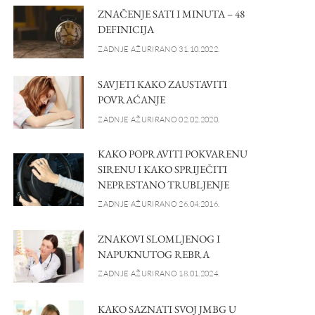
ZNAČENJE SATI I MINUTA – 48
DEFINICIJA
ZADNJE AŽURIRANO 31.10.2022.
SAVJETI KAKO ZAUSTAVITI
POVRAĆANJE
ZADNJE AŽURIRANO 02.02.2020.
KAKO POPRAVITI POKVARENU
SIRENU I KAKO SPRIJEČITI
NEPRESTANO TRUBLJENJE
ZADNJE AŽURIRANO 26.04.2016.
ZNAKOVI SLOMLJENOG I
NAPUKNUTOG REBRA
ZADNJE AŽURIRANO 18.01.2024.
KAKO SAZNATI SVOJ JMBG U