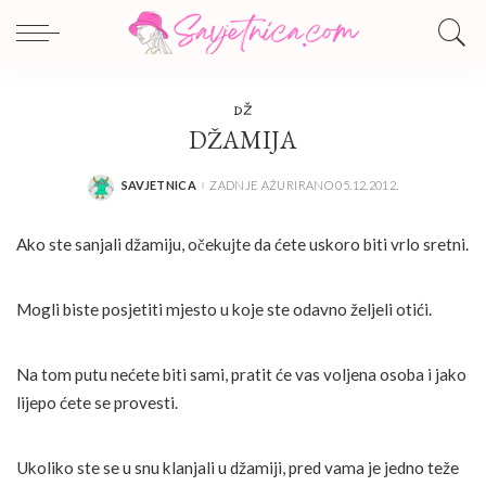
DŽ
DŽAMIJA
SAVJETNICA
ZADNJE AŽURIRANO 05.12.2012.
POSTED
BY
Ako ste sanjali džamiju, očekujte da ćete uskoro biti vrlo sretni.
Mogli biste posjetiti mjesto u koje ste odavno željeli otići.
Na tom putu nećete biti sami, pratit će vas voljena osoba i jako
lijepo ćete se provesti.
Ukoliko ste se u snu klanjali u džamiji, pred vama je jedno teže