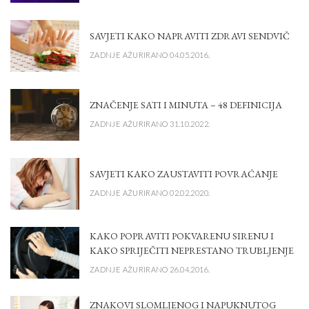
SAVJETI KAKO NAPRAVITI ZDRAVI SENDVIČ
ZADNJE AŽURIRANO 04.05.2016.
ZNAČENJE SATI I MINUTA – 48 DEFINICIJA
ZADNJE AŽURIRANO 31.10.2022.
SAVJETI KAKO ZAUSTAVITI POVRAĆANJE
ZADNJE AŽURIRANO 02.02.2020.
KAKO POPRAVITI POKVARENU SIRENU I
KAKO SPRIJEČITI NEPRESTANO TRUBLJENJE
ZADNJE AŽURIRANO 26.04.2016.
ZNAKOVI SLOMLJENOG I NAPUKNUTOG