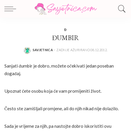
Đ
ĐUMBIR
SAVJETNICA
ZADNJE AŽURIRANO 08.12.2012.
POSTED
BY
Sanjati đumbir je dobro, možete očekivati jedan poseban
događaj.
Upoznat ćete osobu koja će vam promijeniti život.
Često ste zamišljali promjene, ali do njih nikad nije dolazilo.
Sada je vrijeme za njih, pa nastojte dobro iskoristiti ovu