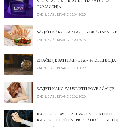
ŠTO ZNAČE ISTI BROJEVI NA SATU? (24
TUMAČENJA)
ZADNJE AŽURIRANO 05.04.2023.
SAVJETI KAKO NAPRAVITI ZDRAVI SENDVIČ
ZADNJE AŽURIRANO 04.05.2016.
ZNAČENJE SATI I MINUTA – 48 DEFINICIJA
ZADNJE AŽURIRANO 31.10.2022.
SAVJETI KAKO ZAUSTAVITI POVRAĆANJE
ZADNJE AŽURIRANO 02.02.2020.
KAKO POPRAVITI POKVARENU SIRENU I
KAKO SPRIJEČITI NEPRESTANO TRUBLJENJE