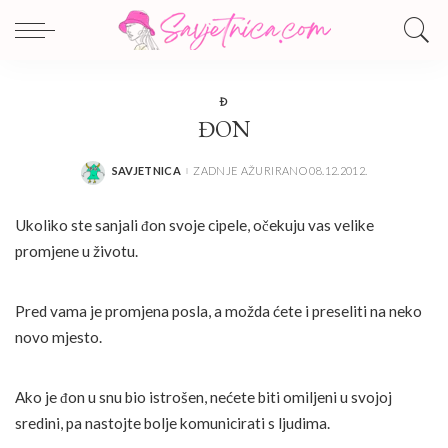
Đ
ĐON
SAVJETNICA
ZADNJE AŽURIRANO 08.12.2012.
POSTED
BY
Ukoliko ste sanjali đon svoje cipele, očekuju vas velike
promjene u životu.
Pred vama je promjena posla, a možda ćete i preseliti na neko
novo mjesto.
Ako je đon u snu bio istrošen, nećete biti omiljeni u svojoj
sredini, pa nastojte bolje komunicirati s ljudima.