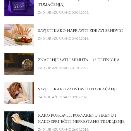
TUMAČENJA)
ZADNJE AŽURIRANO 05.04.2023.
SAVJETI KAKO NAPRAVITI ZDRAVI SENDVIČ
ZADNJE AŽURIRANO 04.05.2016.
ZNAČENJE SATI I MINUTA – 48 DEFINICIJA
ZADNJE AŽURIRANO 31.10.2022.
SAVJETI KAKO ZAUSTAVITI POVRAĆANJE
ZADNJE AŽURIRANO 02.02.2020.
KAKO POPRAVITI POKVARENU SIRENU I
KAKO SPRIJEČITI NEPRESTANO TRUBLJENJE
ZADNJE AŽURIRANO 26.04.2016.