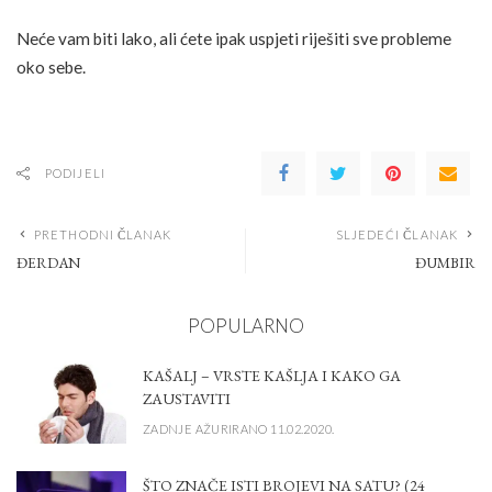
Neće vam biti lako, ali ćete ipak uspjeti riješiti sve probleme
oko sebe.
PODIJELI
PRETHODNI ČLANAK
SLJEDEĆI ČLANAK
ĐERDAN
ĐUMBIR
POPULARNO
KAŠALJ – VRSTE KAŠLJA I KAKO GA
ZAUSTAVITI
ZADNJE AŽURIRANO 11.02.2020.
ŠTO ZNAČE ISTI BROJEVI NA SATU? (24