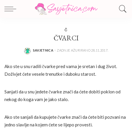
Č
ČVARCI
SAVJETNICA
ZADNJE AŽURIRANO 28.11.2017.
POSTED
BY
Ako ste u snu radili čvarke pred vama je sretan i dug život.
Doživjet ćete vesele trenutke i duboku starost.
Sanjati da u snu jedete čvarke znači da ćete dobiti poklon od
nekog do koga vam je jako stalo.
Ako ste sanjali da kupujete čvarke znači da ćete biti pozvani na
jedno slavlje na kojem ćete se lijepo provesti.