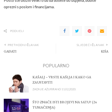
Pošto ste uložili veliki trud da dođete do uspjeha, budite
oprezni s poslom i financijama.
PODIJELI
PRETHODNI ČLANAK
SLJEDEĆI ČLANAK
GAĐATI
KIŠA
POPULARNO
KAŠALJ – VRSTE KAŠLJA I KAKO GA
ZAUSTAVITI
ZADNJE AŽURIRANO 11.02.2020.
ŠTO ZNAČE ISTI BROJEVI NA SATU? (24
TUMAČENJA)