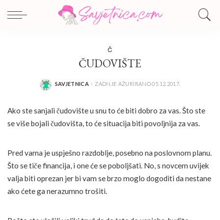
Č
ČUDOVIŠTE
SAVJETNICA
ZADNJE AŽURIRANO 05.12.2017.
POSTED
BY
Ako ste sanjali čudovište u snu to će biti dobro za vas. Što ste
se više bojali čudovišta, to će situacija biti povoljnija za vas.
Pred vama je uspješno razdoblje, posebno na poslovnom planu.
Što se tiče financija, i one će se poboljšati. No, s novcem uvijek
valja biti oprezan jer bi vam se brzo moglo dogoditi da nestane
ako ćete ga nerazumno trošiti.