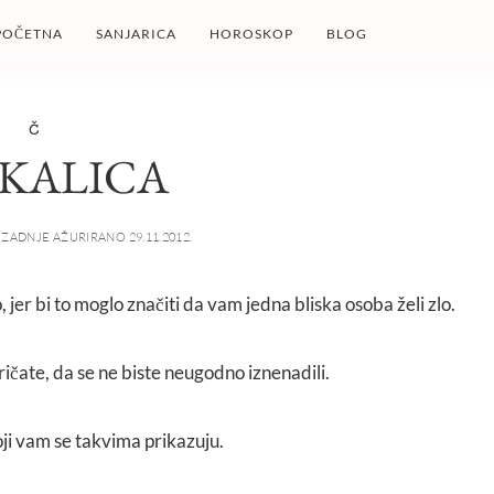
POČETNA
SANJARICA
HOROSKOP
BLOG
Č
KALICA
ZADNJE AŽURIRANO 29.11.2012.
, jer bi to moglo značiti da vam jedna bliska osoba želi zlo.
ričate, da se ne biste neugodno iznenadili.
koji vam se takvima prikazuju.