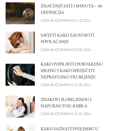
ZNAČENJE SATI I MINUTA – 48
DEFINICIJA
ZADNJE AŽURIRANO 31.10.2022.
SAVJETI KAKO ZAUSTAVITI
POVRAĆANJE
ZADNJE AŽURIRANO 02.02.2020.
KAKO POPRAVITI POKVARENU
SIRENU I KAKO SPRIJEČITI
NEPRESTANO TRUBLJENJE
ZADNJE AŽURIRANO 26.04.2016.
ZNAKOVI SLOMLJENOG I
NAPUKNUTOG REBRA
ZADNJE AŽURIRANO 18.01.2024.
KAKO SAZNATI SVOJ JMBG U