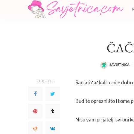
ČAČ
SAVJETNICA
POSTED
BY
PODIJELI
Sanjati čačkalicu nije dobro
Budite oprezni što i kome p
Nisu vam prijatelji svi oni 