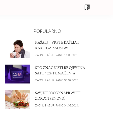
0
POPULARNO
KAŠALJ – VRSTE KAŠLJA I
KAKO GA ZAUSTAVITI
ZADNJE AŽURIRANO 11.02.2020.
ŠTO ZNAČE ISTI BROJEVI NA
SATU? (24 TUMAČENJA)
ZADNJE AŽURIRANO 05.04.2023.
SAVJETI KAKO NAPRAVITI
ZDRAVI SENDVIČ
ZADNJE AŽURIRANO 04.05.2016.