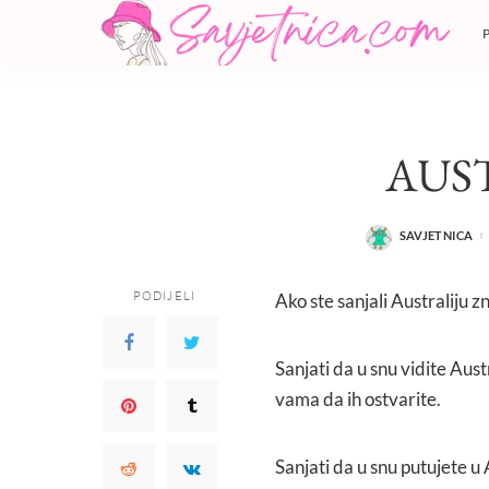
AUS
SAVJETNICA
POSTED
BY
PODIJELI
Ako ste sanjali Australiju 
Sanjati da u snu vidite Austra
vama da ih ostvarite.
Sanjati da u snu putujete u A