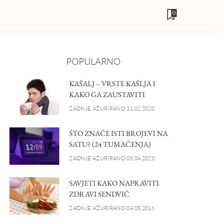
0
POPULARNO
KAŠALJ – VRSTE KAŠLJA I
KAKO GA ZAUSTAVITI
ZADNJE AŽURIRANO 11.02.2020.
ŠTO ZNAČE ISTI BROJEVI NA
SATU? (24 TUMAČENJA)
ZADNJE AŽURIRANO 05.04.2023.
SAVJETI KAKO NAPRAVITI
ZDRAVI SENDVIČ
ZADNJE AŽURIRANO 04.05.2016.