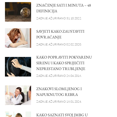
ZNAČENJE SATI I MINUTA – 48
DEFINICIJA
ZADNJE AŽURIRANO 31.10.2022.
SAVJETI KAKO ZAUSTAVITI
POVRAĆANJE
ZADNJE AŽURIRANO 02.02.2020.
KAKO POPRAVITI POKVARENU
SIRENU I KAKO SPRIJEČITI
NEPRESTANO TRUBLJENJE
ZADNJE AŽURIRANO 26.04.2016.
ZNAKOVI SLOMLJENOG I
NAPUKNUTOG REBRA
ZADNJE AŽURIRANO 18.01.2024.
KAKO SAZNATI SVOJ JMBG U