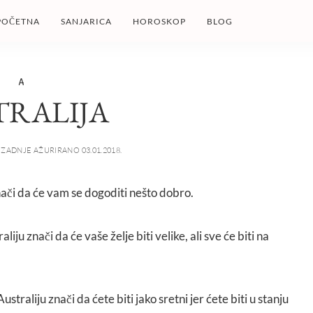
POČETNA
SANJARICA
HOROSKOP
BLOG
A
TRALIJA
ZADNJE AŽURIRANO 03.01.2018.
znači da će vam se dogoditi nešto dobro.
liju znači da će vaše želje biti velike, ali sve će biti na
ustraliju znači da ćete biti jako sretni jer ćete biti u stanju