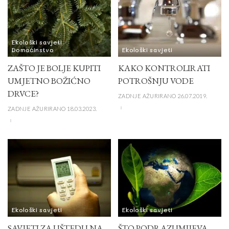
Ekološki savjeti
Domaćinstvo
Ekološki savjeti
ZAŠTO JE BOLJE KUPITI
KAKO KONTROLIRATI
UMJETNO BOŽIĆNO
POTROŠNJU VODE
DRVCE?
ZADNJE AŽURIRANO 26.07.2019.
ZADNJE AŽURIRANO 18.03.2023.
Ekološki savjeti
Ekološki savjeti
SAVJETI ZA UŠTEDU NA
ŠTO PODRAZUMIJEVA