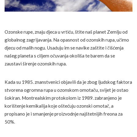
Ozonske rupe, znaju djeca u vrtiću, štite naš planet Zemlju od
globalnog zagrijavanja. Na opasnost od ozonskih rupa, učimo
djecu od malih nogu. Usađuju im se navike zaštite i čišćenja
našeg planeta s ciljem očuvanja okoliša te barem da se
zaustavi širenje ozonskih rupa.
Kada su 1985. znanstvenici objavili da je zbog ljudskog faktora
stvorena ogromna rupa u ozonskom omotaču, svijet je ostao
šokiran. Montrealskim protokolom iz 1989. zabranjeno je
korištenje kemikalija koje oštećuju ozonski omotač, a
propisano je i smanjenje proizvodnje najštetnijih freona za
50%.