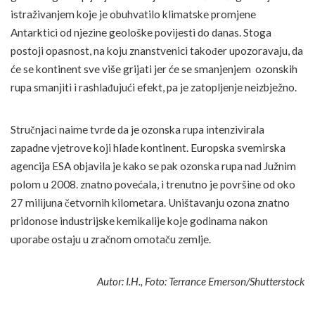
istraživanjem koje je obuhvatilo klimatske promjene
Antarktici od njezine geološke povijesti do danas. Stoga
postoji opasnost, na koju znanstvenici također upozoravaju, da
će se kontinent sve više grijati jer će se smanjenjem ozonskih
rupa smanjiti i rashlađujući efekt, pa je zatopljenje neizbježno.
Stručnjaci naime tvrde da je ozonska rupa intenzivirala
zapadne vjetrove koji hlade kontinent. Europska svemirska
agencija ESA objavila je kako se pak ozonska rupa nad Južnim
polom u 2008. znatno povećala, i trenutno je površine od oko
27 milijuna četvornih kilometara. Uništavanju ozona znatno
pridonose industrijske kemikalije koje godinama nakon
uporabe ostaju u zračnom omotaču zemlje.
Autor: I.H., Foto: Terrance Emerson/Shutterstock