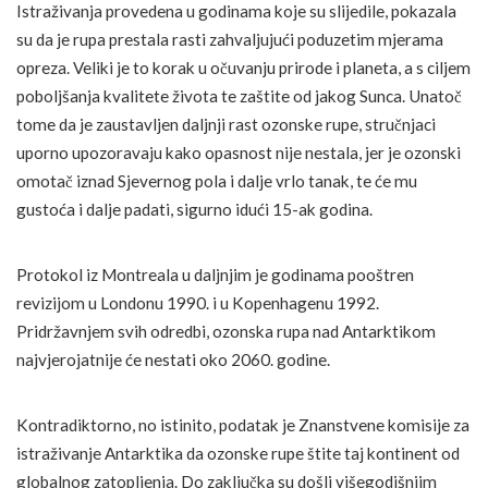
Istraživanja provedena u godinama koje su slijedile, pokazala
su da je rupa prestala rasti zahvaljujući poduzetim mjerama
opreza. Veliki je to korak u očuvanju prirode i planeta, a s ciljem
poboljšanja kvalitete života te zaštite od jakog Sunca. Unatoč
tome da je zaustavljen daljnji rast ozonske rupe, stručnjaci
uporno upozoravaju kako opasnost nije nestala, jer je ozonski
omotač iznad Sjevernog pola i dalje vrlo tanak, te će mu
gustoća i dalje padati, sigurno idući 15-ak godina.
Protokol iz Montreala u daljnjim je godinama pooštren
revizijom u Londonu 1990. i u Kopenhagenu 1992.
Pridržavnjem svih odredbi, ozonska rupa nad Antarktikom
najvjerojatnije će nestati oko 2060. godine.
Kontradiktorno, no istinito, podatak je Znanstvene komisije za
istraživanje Antarktika da ozonske rupe štite taj kontinent od
globalnog zatopljenja. Do zaključka su došli višegodišnjim