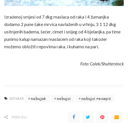
Izrađenoj smjesi od 7 dkg maslaca od raka i 4 žumanjka
dodamo 2 pune šake mrvica navlaženih u vrhnju, 3 1 12 dkg
usitnjenih badema, šećer, cimet i snijeg od 4 bjelanjka, pa time
punimo kalup namazan maslacem od raka koji također
možemo obložiti repovima raka, i kuhamo na pari.
Foto: Calek/Shutterstock
nabujak
nabujci
nabujci recepti
OZNAKE
PODIJELI