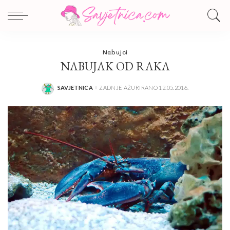
Nabujci
NABUJAK OD RAKA
SAVJETNICA
ZADNJE AŽURIRANO 12.05.2016.
POSTED
BY