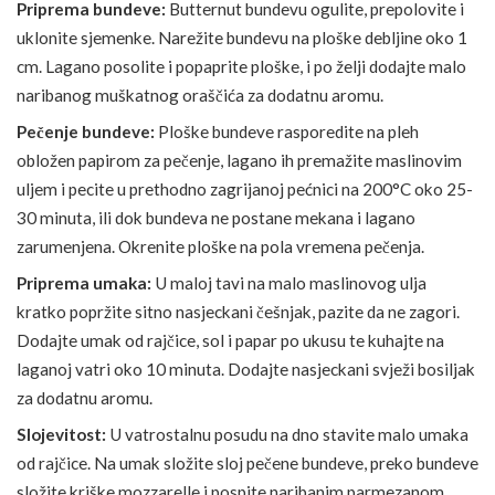
Priprema bundeve:
Butternut bundevu ogulite, prepolovite i
uklonite sjemenke. Narežite bundevu na ploške debljine oko 1
cm. Lagano posolite i popaprite ploške, i po želji dodajte malo
naribanog muškatnog oraščića za dodatnu aromu.
Pečenje bundeve:
Ploške bundeve rasporedite na pleh
obložen papirom za pečenje, lagano ih premažite maslinovim
uljem i pecite u prethodno zagrijanoj pećnici na 200°C oko 25-
30 minuta, ili dok bundeva ne postane mekana i lagano
zarumenjena. Okrenite ploške na pola vremena pečenja.
Priprema umaka:
U maloj tavi na malo maslinovog ulja
kratko popržite sitno nasjeckani češnjak, pazite da ne zagori.
Dodajte umak od rajčice, sol i papar po ukusu te kuhajte na
laganoj vatri oko 10 minuta. Dodajte nasjeckani svježi bosiljak
za dodatnu aromu.
Slojevitost:
U vatrostalnu posudu na dno stavite malo umaka
od rajčice. Na umak složite sloj pečene bundeve, preko bundeve
složite kriške mozzarelle i pospite naribanim parmezanom.