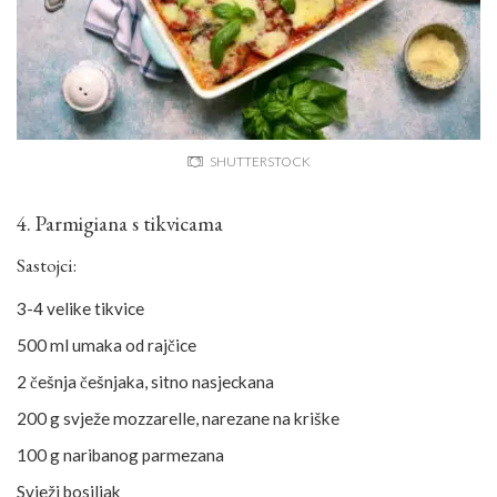
SHUTTERSTOCK
4. Parmigiana s tikvicama
Sastojci:
3-4 velike tikvice
500 ml umaka od rajčice
2 češnja češnjaka, sitno nasjeckana
200 g svježe mozzarelle, narezane na kriške
100 g naribanog parmezana
Svježi bosiljak