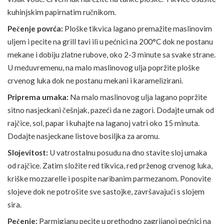
kuhinjskim papirnatim ručnikom.
Pečenje povrća:
Ploške tikvica lagano premažite maslinovim
uljem i pecite na grill tavi ili u pećnici na 200°C dok ne postanu
mekane i dobiju zlatne rubove, oko 2-3 minute sa svake strane.
U međuvremenu, na malo maslinovog ulja popržite ploške
crvenog luka dok ne postanu mekani i karamelizirani.
Priprema umaka:
Na malo maslinovog ulja lagano popržite
sitno nasjeckani češnjak, pazeći da ne zagori. Dodajte umak od
rajčice, sol, papar i kuhajte na laganoj vatri oko 15 minuta.
Dodajte nasjeckane listove bosiljka za aromu.
Slojevitost:
U vatrostalnu posudu na dno stavite sloj umaka
od rajčice. Zatim složite red tikvica, red prženog crvenog luka,
kriške mozzarelle i pospite naribanim parmezanom. Ponovite
slojeve dok ne potrošite sve sastojke, završavajući s slojem
sira.
Pečenje:
Parmigianu pecite u prethodno zagrijanoj pećnici na