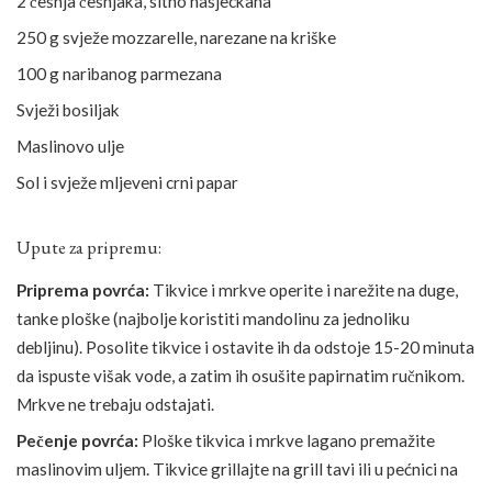
2 češnja češnjaka, sitno nasjeckana
250 g svježe mozzarelle, narezane na kriške
100 g naribanog parmezana
Svježi bosiljak
Maslinovo ulje
Sol i svježe mljeveni crni papar
Upute za pripremu:
Priprema povrća:
Tikvice i mrkve operite i narežite na duge,
tanke ploške (najbolje koristiti mandolinu za jednoliku
debljinu). Posolite tikvice i ostavite ih da odstoje 15-20 minuta
da ispuste višak vode, a zatim ih osušite papirnatim ručnikom.
Mrkve ne trebaju odstajati.
Pečenje povrća:
Ploške tikvica i mrkve lagano premažite
maslinovim uljem. Tikvice grillajte na grill tavi ili u pećnici na