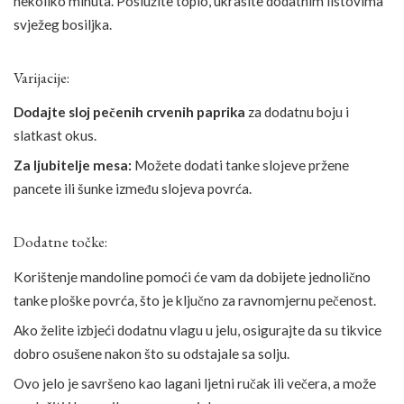
nekoliko minuta. Poslužite toplo, ukrasite dodatnim listovima
svježeg bosiljka.
Varijacije:
Dodajte sloj pečenih crvenih paprika
za dodatnu boju i
slatkast okus.
Za ljubitelje mesa:
Možete dodati tanke slojeve pržene
pancete ili šunke između slojeva povrća.
Dodatne točke:
Korištenje mandoline pomoći će vam da dobijete jednolično
tanke ploške povrća, što je ključno za ravnomjernu pečenost.
Ako želite izbjeći dodatnu vlagu u jelu, osigurajte da su tikvice
dobro osušene nakon što su odstajale sa solju.
Ovo jelo je savršeno kao lagani ljetni ručak ili večera, a može