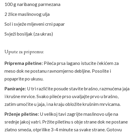
100 g naribanog parmezana
2 žlice maslinovog ulja
Sol i svježe mljeveni crni papar
Svježi bosiljak (za ukras)
Upute za pripremu:
Priprema piletine:
Pileća prsa lagano istucite čekićem za
meso dok ne postanu ravnomjerno debljine. Posolite i
popaprite po ukusu.
Paniranje:
U tri različite posude stavite brašno, razmućena jaja
i krušne mrvice. Svako pileće prso uvaljajte prvo u brašno,
zatim umočite u jaja, i na kraju obložite krušnim mrvicama.
Prženje piletine:
U velikoj tavi zagrijte maslinovo ulje na
srednje jakoj vatri. Pržite piletinu s obje strane dok ne postane
zlatno smeđa, otprilike 3-4 minute sa svake strane. Gotovu