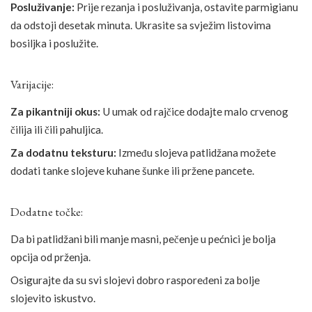
Posluživanje:
Prije rezanja i posluživanja, ostavite parmigianu
da odstoji desetak minuta. Ukrasite sa svježim listovima
bosiljka i poslužite.
Varijacije:
Za pikantniji okus:
U umak od rajčice dodajte malo crvenog
čilija ili čili pahuljica.
Za dodatnu teksturu:
Između slojeva patlidžana možete
dodati tanke slojeve kuhane šunke ili pržene pancete.
Dodatne točke:
Da bi patlidžani bili manje masni, pečenje u pećnici je bolja
opcija od prženja.
Osigurajte da su svi slojevi dobro raspoređeni za bolje
slojevito iskustvo.