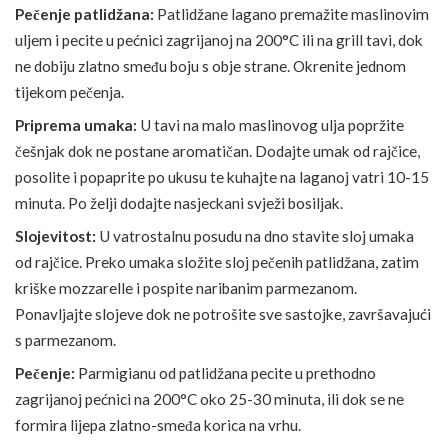
Pečenje patlidžana:
Patlidžane lagano premažite maslinovim
uljem i pecite u pećnici zagrijanoj na 200°C ili na grill tavi, dok
ne dobiju zlatno smeđu boju s obje strane. Okrenite jednom
tijekom pečenja.
Priprema umaka:
U tavi na malo maslinovog ulja popržite
češnjak dok ne postane aromatičan. Dodajte umak od rajčice,
posolite i popaprite po ukusu te kuhajte na laganoj vatri 10-15
minuta. Po želji dodajte nasjeckani svježi bosiljak.
Slojevitost:
U vatrostalnu posudu na dno stavite sloj umaka
od rajčice. Preko umaka složite sloj pečenih patlidžana, zatim
kriške mozzarelle i pospite naribanim parmezanom.
Ponavljajte slojeve dok ne potrošite sve sastojke, završavajući
s parmezanom.
Pečenje:
Parmigianu od patlidžana pecite u prethodno
zagrijanoj pećnici na 200°C oko 25-30 minuta, ili dok se ne
formira lijepa zlatno-smeđa korica na vrhu.