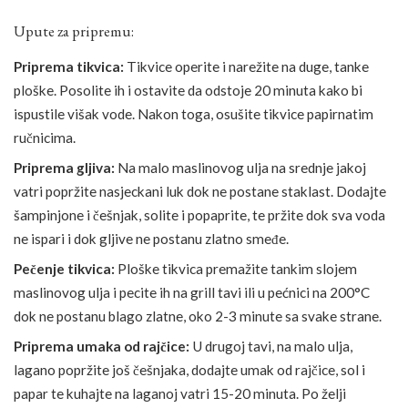
Upute za pripremu:
Priprema tikvica:
Tikvice operite i narežite na duge, tanke
ploške. Posolite ih i ostavite da odstoje 20 minuta kako bi
ispustile višak vode. Nakon toga, osušite tikvice papirnatim
ručnicima.
Priprema gljiva:
Na malo maslinovog ulja na srednje jakoj
vatri popržite nasjeckani luk dok ne postane staklast. Dodajte
šampinjone i češnjak, solite i popaprite, te pržite dok sva voda
ne ispari i dok gljive ne postanu zlatno smeđe.
Pečenje tikvica:
Ploške tikvica premažite tankim slojem
maslinovog ulja i pecite ih na grill tavi ili u pećnici na 200°C
dok ne postanu blago zlatne, oko 2-3 minute sa svake strane.
Priprema umaka od rajčice:
U drugoj tavi, na malo ulja,
lagano popržite još češnjaka, dodajte umak od rajčice, sol i
papar te kuhajte na laganoj vatri 15-20 minuta. Po želji