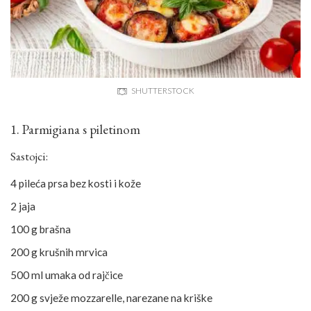
SHUTTERSTOCK
1. Parmigiana s piletinom
Sastojci:
4 pileća prsa bez kosti i kože
2 jaja
100 g brašna
200 g krušnih mrvica
500 ml umaka od rajčice
200 g svježe mozzarelle, narezane na kriške