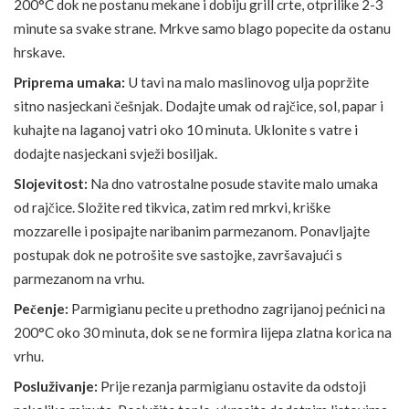
200°C dok ne postanu mekane i dobiju grill crte, otprilike 2-3
minute sa svake strane. Mrkve samo blago popecite da ostanu
hrskave.
Priprema umaka:
U tavi na malo maslinovog ulja popržite
sitno nasjeckani češnjak. Dodajte umak od rajčice, sol, papar i
kuhajte na laganoj vatri oko 10 minuta. Uklonite s vatre i
dodajte nasjeckani svježi bosiljak.
Slojevitost:
Na dno vatrostalne posude stavite malo umaka
od rajčice. Složite red tikvica, zatim red mrkvi, kriške
mozzarelle i posipajte naribanim parmezanom. Ponavljajte
postupak dok ne potrošite sve sastojke, završavajući s
parmezanom na vrhu.
Pečenje:
Parmigianu pecite u prethodno zagrijanoj pećnici na
200°C oko 30 minuta, dok se ne formira lijepa zlatna korica na
vrhu.
Posluživanje:
Prije rezanja parmigianu ostavite da odstoji