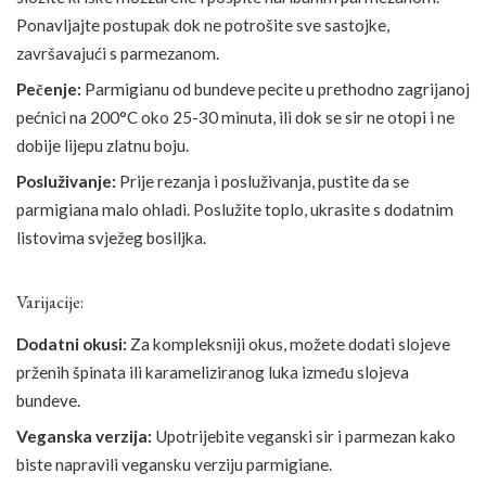
Ponavljajte postupak dok ne potrošite sve sastojke,
završavajući s parmezanom.
Pečenje:
Parmigianu od bundeve pecite u prethodno zagrijanoj
pećnici na 200°C oko 25-30 minuta, ili dok se sir ne otopi i ne
dobije lijepu zlatnu boju.
Posluživanje:
Prije rezanja i posluživanja, pustite da se
parmigiana malo ohladi. Poslužite toplo, ukrasite s dodatnim
listovima svježeg bosiljka.
Varijacije:
Dodatni okusi:
Za kompleksniji okus, možete dodati slojeve
prženih špinata ili karameliziranog luka između slojeva
bundeve.
Veganska verzija:
Upotrijebite veganski sir i parmezan kako
biste napravili vegansku verziju parmigiane.