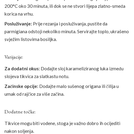
200°C oko 30 minuta, ili dok se ne stvori lijepa zlatno-smeđa
korica na vrhu.
Posluživanje:
Prije rezanja i posluživanja, pustite da
parmigiana odstoji nekoliko minuta. Servirajte toplo, ukrašeno
svježim listovima bosiljka.
Varijacije:
Za dodatni okus:
Dodajte sloj karameliziranog luka između
slojeva tikvica za slatkastu notu.
Začinske opcije:
Dodajte malo sušenog origana ili čilija u
umak od rajčice za više začina.
Dodatne točke:
Tikvice mogu biti vodene, stoga je važno dobro ih ocijediti
nakon soljenja.