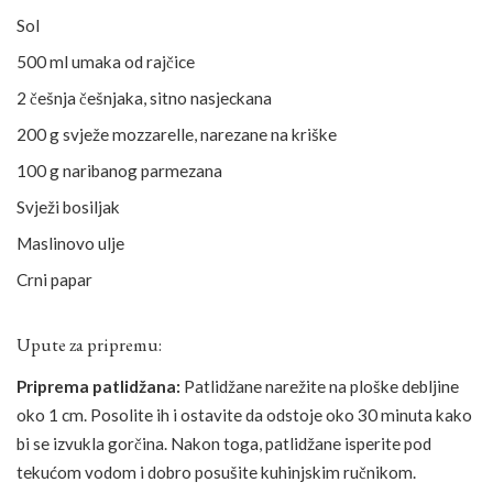
Sol
500 ml umaka od rajčice
2 češnja češnjaka, sitno nasjeckana
200 g svježe mozzarelle, narezane na kriške
100 g naribanog parmezana
Svježi bosiljak
Maslinovo ulje
Crni papar
Upute za pripremu:
Priprema patlidžana:
Patlidžane narežite na ploške debljine
oko 1 cm. Posolite ih i ostavite da odstoje oko 30 minuta kako
bi se izvukla gorčina. Nakon toga, patlidžane isperite pod
tekućom vodom i dobro posušite kuhinjskim ručnikom.