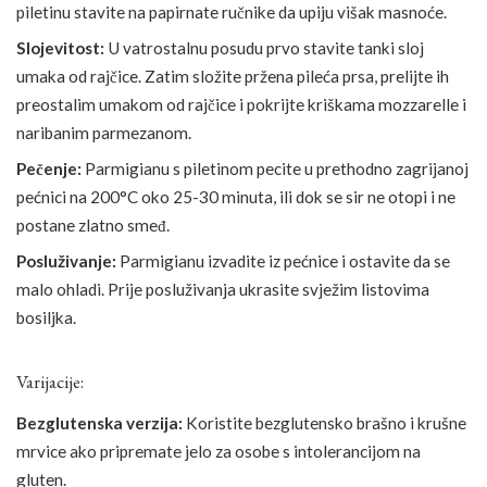
piletinu stavite na papirnate ručnike da upiju višak masnoće.
Slojevitost:
U vatrostalnu posudu prvo stavite tanki sloj
umaka od rajčice. Zatim složite pržena pileća prsa, prelijte ih
preostalim umakom od rajčice i pokrijte kriškama mozzarelle i
naribanim parmezanom.
Pečenje:
Parmigianu s piletinom pecite u prethodno zagrijanoj
pećnici na 200°C oko 25-30 minuta, ili dok se sir ne otopi i ne
postane zlatno smeđ.
Posluživanje:
Parmigianu izvadite iz pećnice i ostavite da se
malo ohladi. Prije posluživanja ukrasite svježim listovima
bosiljka.
Varijacije:
Bezglutenska verzija:
Koristite bezglutensko brašno i krušne
mrvice ako pripremate jelo za osobe s intolerancijom na
gluten.