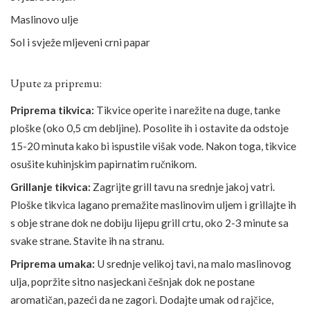
Maslinovo ulje
Sol i svježe mljeveni crni papar
Upute za pripremu:
Priprema tikvica:
Tikvice operite i narežite na duge, tanke
ploške (oko 0,5 cm debljine). Posolite ih i ostavite da odstoje
15-20 minuta kako bi ispustile višak vode. Nakon toga, tikvice
osušite kuhinjskim papirnatim ručnikom.
Grillanje tikvica:
Zagrijte grill tavu na srednje jakoj vatri.
Ploške tikvica lagano premažite maslinovim uljem i grillajte ih
s obje strane dok ne dobiju lijepu grill crtu, oko 2-3 minute sa
svake strane. Stavite ih na stranu.
Priprema umaka:
U srednje velikoj tavi, na malo maslinovog
ulja, popržite sitno nasjeckani češnjak dok ne postane
aromatičan, pazeći da ne zagori. Dodajte umak od rajčice,