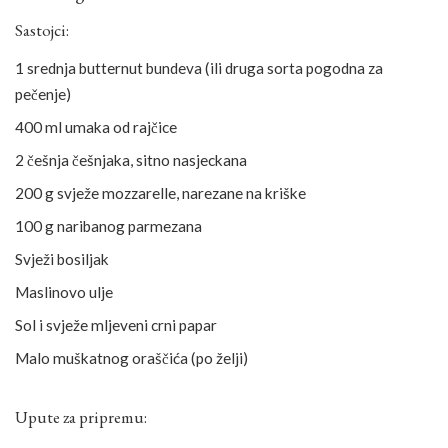
Sastojci:
1 srednja butternut bundeva (ili druga sorta pogodna za
pečenje)
400 ml umaka od rajčice
2 češnja češnjaka, sitno nasjeckana
200 g svježe mozzarelle, narezane na kriške
100 g naribanog parmezana
Svježi bosiljak
Maslinovo ulje
Sol i svježe mljeveni crni papar
Malo muškatnog oraščića (po želji)
Upute za pripremu: