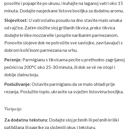
posolite i popaprite po ukusu, i kuhajte na laganoj vatri oko 15
minuta. Dodajte nasjeckane listove bosiljka za dodatnu aromu.
Slojevitost:
U vatrostalnu posudu na dno stavite malo umaka
od rajčice. Zatim složite sloj grillanih tikvica, preko tikvica
dodajte kriške mozzarelle i pospite naribanim parmezanom.
Ponovite slojeve dok ne potrošite sve sastojke, završavajući s
dobrom količinom parmezana na vrhu.
Pečenje:
Parmigianu s tikvicama pecite u prethodno zagrijanoj
pećnici na 200°C oko 25-30 minuta, ili dok se sir ne otopi i
dobije zlatnu boju.
Posluživanje:
Ostavite parmigianu da se malo ohladi prije
rezanja. Poslužite toplo, ukrasite sa svježim listovima bosiljka.
Varijacije:
Za dodatnu teksturu:
Dodajte sloj prženih ili pečenih kriški
patlidžana ili paprike za složeniji okus i teksturu.