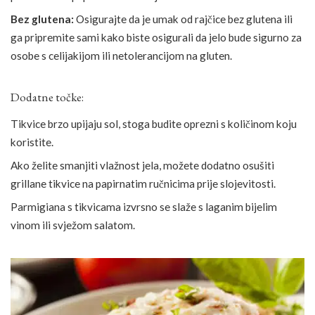
Bez glutena:
Osigurajte da je umak od rajčice bez glutena ili
ga pripremite sami kako biste osigurali da jelo bude sigurno za
osobe s celijakijom ili netolerancijom na gluten.
Dodatne točke:
Tikvice brzo upijaju sol, stoga budite oprezni s količinom koju
koristite.
Ako želite smanjiti vlažnost jela, možete dodatno osušiti
grillane tikvice na papirnatim ručnicima prije slojevitosti.
Parmigiana s tikvicama izvrsno se slaže s laganim bijelim
vinom ili svježom salatom.