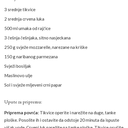
3 srednje tikvice
2 srednja crvena luka
500 ml umaka od rajčice
3 češnja češnjaka, sitno nasjeckana
250 g svježe mozzarelle, narezane na kriške
150 g naribanog parmezana
Svježi bosiljak
Maslinovo ulje
Sol i svježe mljeveni crni papar
Upute za pripremu:
Priprema povrća:
Tikvice operite i narežite na duge, tanke
ploške. Posolite ih i ostavite da odstoje 20 minuta da ispuste
višak vode. Crveni luk narežite na tanke ploške. Tikvice osušite