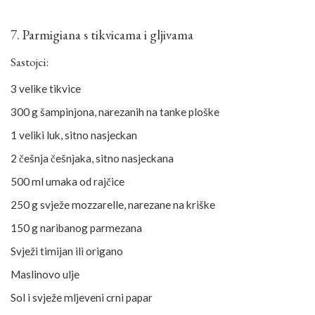
7. Parmigiana s tikvicama i gljivama
Sastojci:
3 velike tikvice
300 g šampinjona, narezanih na tanke ploške
1 veliki luk, sitno nasjeckan
2 češnja češnjaka, sitno nasjeckana
500 ml umaka od rajčice
250 g svježe mozzarelle, narezane na kriške
150 g naribanog parmezana
Svježi timijan ili origano
Maslinovo ulje
Sol i svježe mljeveni crni papar