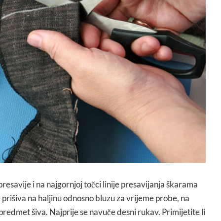
resavije i na najgornjoj točci linije presavijanja škarama
 prišiva na haljinu odnosno bluzu za vrijeme probe, na
 predmet šiva. Najprije se navuče desni rukav. Primijetite li