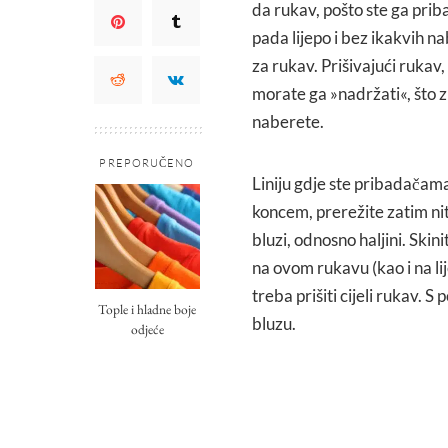
da rukav, pošto ste ga prib
pada lijepo i bez ikakvih n
za rukav. Prišivajući rukav
morate ga »nadržati«, što z
naberete.
PREPORUČENO
Liniju gdje ste pribadačama 
koncem, prerežite zatim nit
bluzi, odnosno haljini. Skin
na ovom rukavu (kao i na lij
treba prišiti cijeli rukav. 
Tople i hladne boje
bluzu.
odjeće