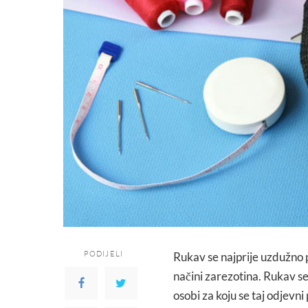
PODIJELI
Rukav se najprije uzdužno p
načini zarezotina. Rukav se
osobi za koju se taj odjevni