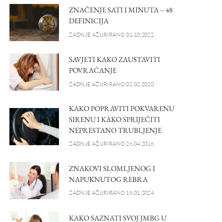
ZNAČENJE SATI I MINUTA – 48
DEFINICIJA
ZADNJE AŽURIRANO 31.10.2022.
SAVJETI KAKO ZAUSTAVITI
POVRAĆANJE
ZADNJE AŽURIRANO 02.02.2020.
KAKO POPRAVITI POKVARENU
SIRENU I KAKO SPRIJEČITI
NEPRESTANO TRUBLJENJE
ZADNJE AŽURIRANO 26.04.2016.
ZNAKOVI SLOMLJENOG I
NAPUKNUTOG REBRA
ZADNJE AŽURIRANO 18.01.2024.
KAKO SAZNATI SVOJ JMBG U