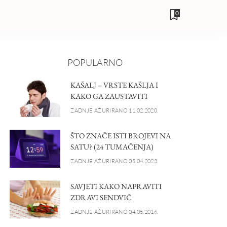
0
POPULARNO
KAŠALJ – VRSTE KAŠLJA I
KAKO GA ZAUSTAVITI
ZADNJE AŽURIRANO 11.02.2020.
ŠTO ZNAČE ISTI BROJEVI NA
SATU? (24 TUMAČENJA)
ZADNJE AŽURIRANO 05.04.2023.
SAVJETI KAKO NAPRAVITI
ZDRAVI SENDVIČ
ZADNJE AŽURIRANO 04.05.2016.