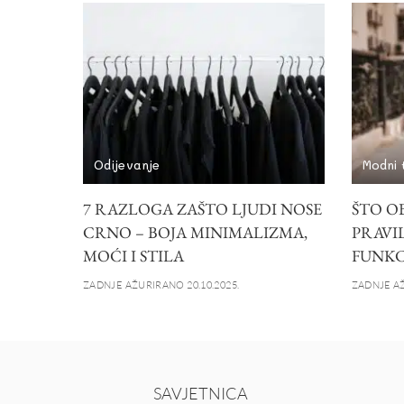
Odijevanje
Modni 
7 RAZLOGA ZAŠTO LJUDI NOSE
ŠTO OB
CRNO – BOJA MINIMALIZMA,
PRAVIL
MOĆI I STILA
FUNKC
ZADNJE AŽURIRANO 20.10.2025.
ZADNJE AŽ
SAVJETNICA