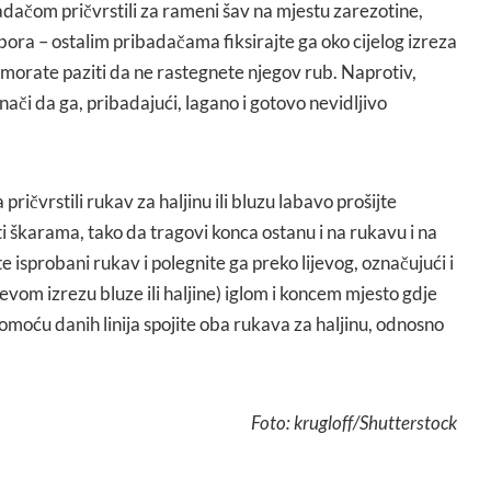
adačom pričvrstili za rameni šav na mjestu zarezotine,
abora – ostalim pribadačama fiksirajte ga oko cijelog izreza
, morate paziti da ne rastegnete njegov rub. Naprotiv,
nači da ga, pribadajući, lagano i gotovo nevidljivo
pričvrstili rukav za haljinu ili bluzu labavo prošijte
i škarama, tako da tragovi konca ostanu i na rukavu i na
ite isprobani rukav i polegnite ga preko lijevog, označujući i
evom izrezu bluze ili haljine) iglom i koncem mjesto gdje
S pomoću danih linija spojite oba rukava za haljinu, odnosno
Foto: krugloff/Shutterstock