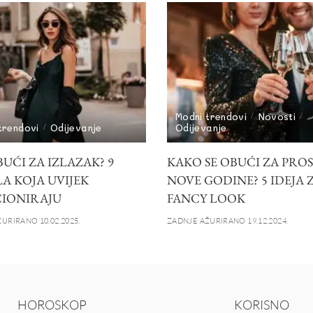
Modni trendovi
Novosti
trendovi
Odijevanje
Odijevanje
UĆI ZA IZLAZAK? 9
KAKO SE OBUĆI ZA PRO
A KOJA UVIJEK
NOVE GODINE? 5 IDEJA 
IONIRAJU
FANCY LOOK
URIRANO 10.02.2025.
ZADNJE AŽURIRANO 19.12.2024.
HOROSKOP
KORISNO