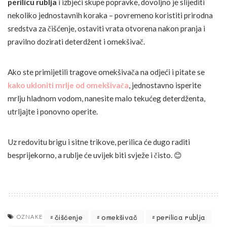
perilicu rublja
i izbjeći skupe popravke, dovoljno je slijediti
nekoliko jednostavnih koraka – povremeno koristiti prirodna
sredstva za čišćenje, ostaviti vrata otvorena nakon pranja i
pravilno dozirati deterdžent i omekšivač.
Ako ste primijetili tragove omekšivača na odjeći i pitate se
kako ukloniti mrlje od omekšivača
, jednostavno isperite
mrlju hladnom vodom, nanesite malo tekućeg deterdženta,
utrljajte i ponovno operite.
Uz redovitu brigu i sitne trikove, perilica će dugo raditi
besprijekorno, a rublje će uvijek biti svježe i čisto. 😊
čišćenje
omekšivač
perilica rublja
OZNAKE