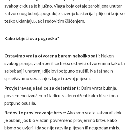
svakog ciklusa je ključno. Vlaga koja ostaje zarobljena unutar
zatvorenog bubnja pogoduje razvoju bakterija i plijesni koje se
teško uklanjaju, čak i redovitim čišćenjem.
Kako izbjeći ovu pogrešku?
Ostavimo vrata otvorena barem nekoliko sati:
Nakon
svakog pranja, vrata perilice treba ostaviti otvorenima kako bi
se bubanj i unutarnji dijelovi potpuno osušili. Na taj način
sprječavamo stvaranje vlage i razvoj plijesni.
Provjetravanje ladice za deterdžent:
Osim vrata bubnja,
povremeno izvučemo i ladicu za deterdžent kako bi se i ona
potpuno osušila.
Redovito provjeravanje brtve:
Ako smo vrata zatvarali dok
je bubanj još bio vlažan, povremeno provjerimo brtvu kako
bismo se uvjerili da se nije razvila plijesan ili neugodan miris.