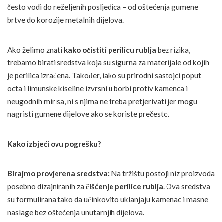
često vodi do neželjenih posljedica – od oštećenja gumene
brtve do korozije metalnih dijelova.
Ako želimo znati
kako očistiti perilicu rublja
bez rizika,
trebamo birati sredstva koja su sigurna za materijale od kojih
je perilica izrađena. Također, iako su prirodni sastojci poput
octa i limunske kiseline izvrsni u borbi protiv kamenca i
neugodnih mirisa, ni s njima ne treba pretjerivati jer mogu
nagristi gumene dijelove ako se koriste prečesto.
Kako izbjeći ovu pogrešku?
Birajmo provjerena sredstva:
Na tržištu postoji niz proizvoda
posebno dizajniranih za
čišćenje perilice rublja
. Ova sredstva
su formulirana tako da učinkovito uklanjaju kamenac i masne
naslage bez oštećenja unutarnjih dijelova.