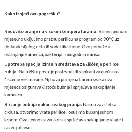
Kako izbjeći ovu pogrešku?
Redovito pranje na visokim temperaturama:
Barem jednom
mjesečno uključimo praznu perilicu na program od 90°C uz
dodatak bijelog octa ili sode bikarbone. Ovo pomaže u
uklanjanju kamenca, bakterija i neugodnih mirisa.
Upotreba specijaliziranih sredstava za čišćenje perilice
rublja:
Na tržištu postoje proizvodi dizajnirani za dubinsko
čišćenje veš mašine. Njihova primjena barem svaka dva
mjeseca osigurava čistoću bubnja i sprječava nakupljanje
kamenca.
Brisanje bubnja nakon svakog pranja:
Nakon završetka
ciklusa, otvorimo vrata perilice i osušimo bubanj suhom
krpom. Ovaj jednostavan korak sprječava nakupljanje vlage i
razvoj plijesni.