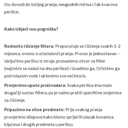
što dovodi do lošijeg pranja, neugodnih mirisa i čak kvarova
perilice.
Kako izbjeći ovu pogrešku?
Redovito čišćenje filtera:
Preporučuje se čišćenje svakih 1-2
mjeseca, ovisno o učestalosti pranja. Proces je jednostavan –
isključimo perilicu iz struje, pronađemo otvor za filter
(najčešće se nalazi na dnu perilice) i izvadimo ga. Očistimo ga
pod mlazom vode i uklonimo sve nečistoće.
Provjerimo upute proizvođača:
Svaka perilica ima malo
drugačiji sustav filtera, pa je važno pratiti specifične smjernice
za čišćenje.
Pripazimo na sitne predmete:
Prije svakog pranja
provjerimo džepove kako bismo spriječili ulazak kovanica,
ključeva i drugih predmeta u perilicu.