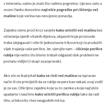
s interneta, važno je znati što radimo pogrešno. Upravo zato u
ovom članku donosimo
najčešće pogreške pri čišćenju veš
mašine
koje većina nas nesvjesno ponavlja.
Zajedno ćemo proći kroz savjete
kako očistiti veš mašinu
bez
oštećenja njenih vitalnih dijelova, objasniti koje proizvode
treba izbjegavati i otkriti jednostavne trikove koji će produžiti
vijek trajanja vaše perilice. Jer, vjerujte nam –
čišćenje perilice
rublja
nije nešto što bismo trebali odgađati dok problemi ne
postanu vidljivi (i skupi za popravak).
Ako ste se ikad pitali
kako se čisti veš mašina
na ispravan
način ili ste primijetili da se rublje ne pere kao nekad, ovaj vodič
je za vas. Otkrijmo zajedno koje su to zamke u koje najčešće
upadamo i naučimo
kako očistiti perilicu rublja
tako da radi
tiho, učinkovito i bez neugodnih mirisa.