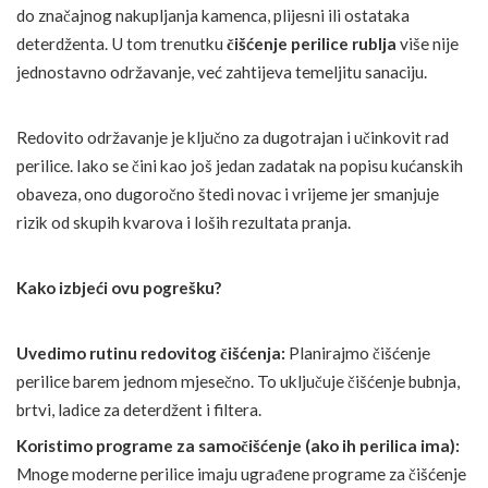
do značajnog nakupljanja kamenca, plijesni ili ostataka
deterdženta. U tom trenutku
čišćenje perilice rublja
više nije
jednostavno održavanje, već zahtijeva temeljitu sanaciju.
Redovito održavanje je ključno za dugotrajan i učinkovit rad
perilice. Iako se čini kao još jedan zadatak na popisu kućanskih
obaveza, ono dugoročno štedi novac i vrijeme jer smanjuje
rizik od skupih kvarova i loših rezultata pranja.
Kako izbjeći ovu pogrešku?
Uvedimo rutinu redovitog čišćenja:
Planirajmo čišćenje
perilice barem jednom mjesečno. To uključuje čišćenje bubnja,
brtvi, ladice za deterdžent i filtera.
Koristimo programe za samočišćenje (ako ih perilica ima):
Mnoge moderne perilice imaju ugrađene programe za čišćenje