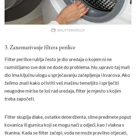
SHUTTERSTOCK
3. Zanemarivanje filtera perilice
Filter perilice rublja često je dio uređaja o kojem ni ne
razmišljamo sve dok ne dođe do problema. No, upravo taj mali
dio ima ključnu ulogu u sprječavanju začepljenja i kvarova. Ako
želimo znati kako očistiti veš mašinu temeljito i spriječiti
neugodne mirise te loš rad uređaja, filter je mjesto s kojim
treba započeti.
Filter skuplja dlake, ostatke deterdženta, sitne predmete poput
kovanica ili gumica koji se mogu naći u odjeći, kao i vlakna s
tkanina. Kada se filter začepi, voda ne može pravilno otjecati,