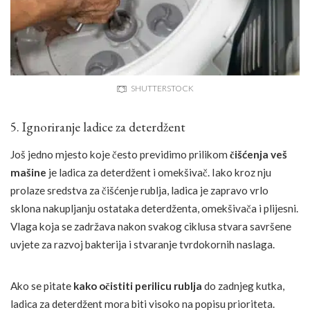
SHUTTERSTOCK
5. Ignoriranje ladice za deterdžent
Još jedno mjesto koje često previdimo prilikom
čišćenja veš
mašine
je ladica za deterdžent i omekšivač. Iako kroz nju
prolaze sredstva za čišćenje rublja, ladica je zapravo vrlo
sklona nakupljanju ostataka deterdženta, omekšivača i plijesni.
Vlaga koja se zadržava nakon svakog ciklusa stvara savršene
uvjete za razvoj bakterija i stvaranje tvrdokornih naslaga.
Ako se pitate
kako očistiti perilicu rublja
do zadnjeg kutka,
ladica za deterdžent mora biti visoko na popisu prioriteta.