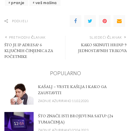
pranje
veš mašina
PODIJELI
PRETHODNI ČLANAK
SLJEDEĆI ČLANAK
ŠTO JE IP ADRESA? 6
KAKO SKINUTI HRĐU? 9
KLJUČNIH ČINJENICA ZA
JEDNOSTAVNIH TRIKOVA
POČETNIKE
POPULARNO
KAŠALJ – VRSTE KAŠLJA I KAKO GA
ZAUSTAVITI
ZADNJE AŽURIRANO 11.02.2020.
ŠTO ZNAČE ISTI BROJEVI NA SATU? (24
TUMAČENJA)
ZADNJE AŽURIRANO 05.04.2023.