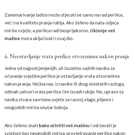
Zanemarivanje ladice može utjecati ne samo na rad perilice,
već i na kvalitetu pranja rublja. Ako želimo da naša odjeća
miriše svježe, a perilica radi besprijekorno,
čišćenje veš
mašine
mora uključivati i ovaj dio.
6. Neostavljanje vrata perilice otvorenima nakon pranja
Jedna od najpodcjenjenijih, ali izuzetno važnih navika za
očuvanje svježine perilice je ostavljanje vrata otvorenima
nakon pranja. Većina nas, iz navike ili zbog estetskih razloga,
odmah zatvori vrata perilice čim izvadi rublje. No, upravo ta
navika stvara savršene uvjete za razvoj vlage, plijesni i
neugodnih mirisa unutar bubnja.
Ako želimo znati
kako očistiti veš mašinu
i održavati je
svježom bez neugodnih mirisa, provjetravanje perilice nakon