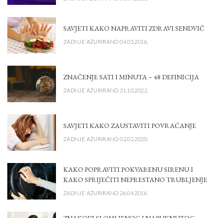
SAVJETI KAKO NAPRAVITI ZDRAVI SENDVIČ
ZADNJE AŽURIRANO 04.05.2016.
ZNAČENJE SATI I MINUTA – 48 DEFINICIJA
ZADNJE AŽURIRANO 31.10.2022.
SAVJETI KAKO ZAUSTAVITI POVRAĆANJE
ZADNJE AŽURIRANO 02.02.2020.
KAKO POPRAVITI POKVARENU SIRENU I
KAKO SPRIJEČITI NEPRESTANO TRUBLJENJE
ZADNJE AŽURIRANO 26.04.2016.
ZNAKOVI SLOMLJENOG I NAPUKNUTOG