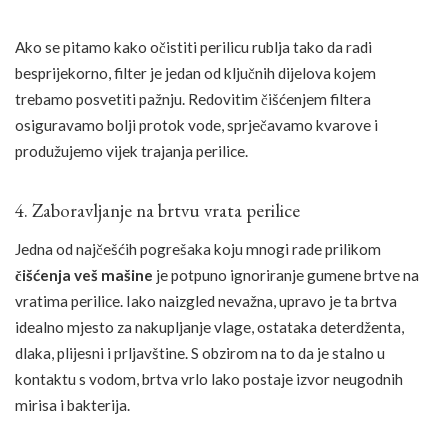
Ako se pitamo kako očistiti perilicu rublja tako da radi
besprijekorno, filter je jedan od ključnih dijelova kojem
trebamo posvetiti pažnju. Redovitim čišćenjem filtera
osiguravamo bolji protok vode, sprječavamo kvarove i
produžujemo vijek trajanja perilice.
4. Zaboravljanje na brtvu vrata perilice
Jedna od najčešćih pogrešaka koju mnogi rade prilikom
čišćenja veš mašine
je potpuno ignoriranje gumene brtve na
vratima perilice. Iako naizgled nevažna, upravo je ta brtva
idealno mjesto za nakupljanje vlage, ostataka deterdženta,
dlaka, plijesni i prljavštine. S obzirom na to da je stalno u
kontaktu s vodom, brtva vrlo lako postaje izvor neugodnih
mirisa i bakterija.