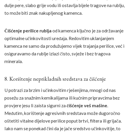
dulje pere, slabo grije vodu ili ostavlja bijele tragove na rublju,
to može biti znak nakupljenog kamenca.
Čišćenje perilice rublja
od kamenca ključno je za održavanje
optimalne učinkovitosti uređaja. Redovitim uklanjanjem
kamenca ne samo da produžujemo vijek trajanja perilice, već i
osiguravamo da rublje izlazi čisto, svježe i bez tragova
minerala.
8. Korištenje neprikladnih sredstava za čišćenje
U potrazi za brzim i učinkovitim rješenjima, mnogi od nas
posežu za snažnim kemikalijama ili kućnim pripravcima bez
provjere jesu li zaista sigurni za
čišćenje veš mašine
.
Međutim, korištenje agresivnih sredstava može dugoročno
oštetiti vitalne dijelove perilice poput brtvi, filtera ili grijača.
Iako nam se ponekad čini da je jače sredstvo učinkovitije, to