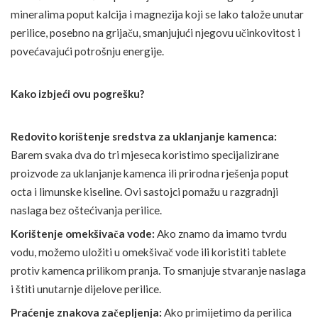
mineralima poput kalcija i magnezija koji se lako talože unutar
perilice, posebno na grijaču, smanjujući njegovu učinkovitost i
povećavajući potrošnju energije.
Kako izbjeći ovu pogrešku?
Redovito korištenje sredstva za uklanjanje kamenca:
Barem svaka dva do tri mjeseca koristimo specijalizirane
proizvode za uklanjanje kamenca ili prirodna rješenja poput
octa i limunske kiseline. Ovi sastojci pomažu u razgradnji
naslaga bez oštećivanja perilice.
Korištenje omekšivača vode:
Ako znamo da imamo tvrdu
vodu, možemo uložiti u omekšivač vode ili koristiti tablete
protiv kamenca prilikom pranja. To smanjuje stvaranje naslaga
i štiti unutarnje dijelove perilice.
Praćenje znakova začepljenja:
Ako primijetimo da perilica