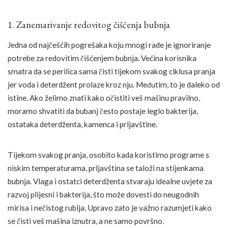
1. Zanemarivanje redovitog čišćenja bubnja
Jedna od najčešćih pogrešaka koju mnogi rade je ignoriranje
potrebe za redovitim čišćenjem bubnja. Većina korisnika
smatra da se perilica sama čisti tijekom svakog ciklusa pranja
jer voda i deterdžent prolaze kroz nju. Međutim, to je daleko od
istine. Ako želimo znati kako očistiti veš mašinu pravilno,
moramo shvatiti da bubanj često postaje leglo bakterija,
ostataka deterdženta, kamenca i prljavštine.
Tijekom svakog pranja, osobito kada koristimo programe s
niskim temperaturama, prljavština se taloži na stijenkama
bubnja. Vlaga i ostatci deterdženta stvaraju idealne uvjete za
razvoj plijesni i bakterija, što može dovesti do neugodnih
mirisa i nečistog rublja. Upravo zato je važno razumjeti kako
se čisti veš mašina iznutra, a ne samo površno.