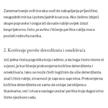
Zanemarivanje ovih koraka vodi do nakupljanja prljavštine,
neugodnih mirisa i potencijalnih kvarova. Ako želimo izbjeći
skupe popravke i osigurati da naše rublje uvijek izlazi
besprijekorno čisto, pravilno čišćenje perilice rublja mora
postati redovita navika.
2. Korištenje previše deterdženta i omekšivača
Još jedna česta pogreška koju radimo, a da toga često nismo ni
svjesni, je korištenje prekomjerne količine deterdženta i
omekšivača. Iako se može činiti logičnim da više deterdženta
znači čišće rublje, stvarnost je zapravo suprotna. Prekomjerna
količina deterdženta ne samo da ostaje zarobljena u
tkaninama, već i stvara naslage unutar perilice koje dugoročno
štete njezinom radu.