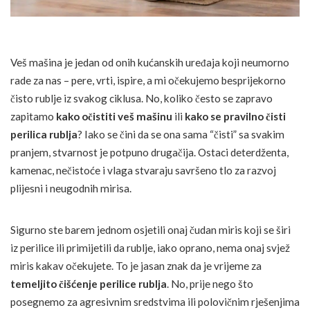
Veš mašina je jedan od onih kućanskih uređaja koji neumorno
rade za nas – pere, vrti, ispire, a mi očekujemo besprijekorno
čisto rublje iz svakog ciklusa. No, koliko često se zapravo
zapitamo
kako očistiti veš mašinu
ili
kako se pravilno čisti
perilica rublja
? Iako se čini da se ona sama “čisti” sa svakim
pranjem, stvarnost je potpuno drugačija. Ostaci deterdženta,
kamenac, nečistoće i vlaga stvaraju savršeno tlo za razvoj
plijesni i neugodnih mirisa.
Sigurno ste barem jednom osjetili onaj čudan miris koji se širi
iz perilice ili primijetili da rublje, iako oprano, nema onaj svjež
miris kakav očekujete. To je jasan znak da je vrijeme za
temeljito čišćenje perilice rublja
. No, prije nego što
posegnemo za agresivnim sredstvima ili polovičnim rješenjima