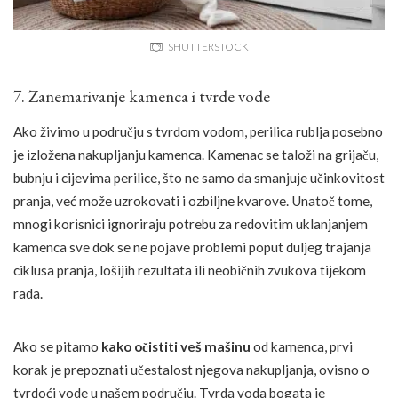
SHUTTERSTOCK
7. Zanemarivanje kamenca i tvrde vode
Ako živimo u području s tvrdom vodom, perilica rublja posebno
je izložena nakupljanju kamenca. Kamenac se taloži na grijaču,
bubnju i cijevima perilice, što ne samo da smanjuje učinkovitost
pranja, već može uzrokovati i ozbiljne kvarove. Unatoč tome,
mnogi korisnici ignoriraju potrebu za redovitim uklanjanjem
kamenca sve dok se ne pojave problemi poput duljeg trajanja
ciklusa pranja, lošijih rezultata ili neobičnih zvukova tijekom
rada.
Ako se pitamo
kako očistiti veš mašinu
od kamenca, prvi
korak je prepoznati učestalost njegova nakupljanja, ovisno o
tvrdoći vode u našem području. Tvrda voda bogata je