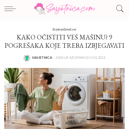
Domaćinstvo
KAKO OČISTITI VEŠ MAŠINU? 9
POGREŠAKA KOJE TREBA IZBJEGAVATI
SAVJETNICA
ZADNJE AŽURIRANO 19.02.2025.
POSTED
BY