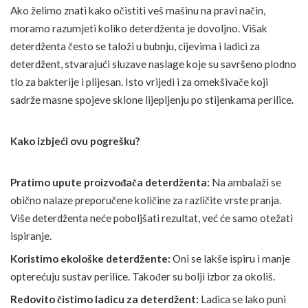
Ako želimo znati kako očistiti veš mašinu na pravi način,
moramo razumjeti koliko deterdženta je dovoljno. Višak
deterdženta često se taloži u bubnju, cijevima i ladici za
deterdžent, stvarajući sluzave naslage koje su savršeno plodno
tlo za bakterije i plijesan. Isto vrijedi i za omekšivače koji
sadrže masne spojeve sklone lijepljenju po stijenkama perilice.
Kako izbjeći ovu pogrešku?
Pratimo upute proizvođača deterdženta:
Na ambalaži se
obično nalaze preporučene količine za različite vrste pranja.
Više deterdženta neće poboljšati rezultat, već će samo otežati
ispiranje.
Koristimo ekološke deterdžente:
Oni se lakše ispiru i manje
opterećuju sustav perilice. Također su bolji izbor za okoliš.
Redovito čistimo ladicu za deterdžent:
Ladica se lako puni