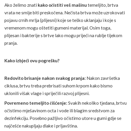
Ako želimo znati
kako očistiti veš mašinu
temeljito, brtva
vrata ne smije biti preskočena. Nečista brtva može uzrokovati
pojavu crnih mrlja (plijesni) koje se teško uklanjaju i koje s
vremenom mogu oštetiti gumeni materijal. Osim toga,
plijesan i bakterije s brtve lako mogu prijeći na rublje tijekom
pranja.
Kako izbjeći ovu pogrešku?
Redovito brisanje nakon svakog pranja:
Nakon završetka
ciklusa, brtvu treba prebrisati suhom krpom kako bismo
uklonili višak vlage i spriječili razvoj plijesni.
Povremeno temeljito čišćenje:
Svakih nekoliko tjedana, brtvu
očistimo mješavinom octa i vode ili blagim sredstvom za
dezinfekciju. Posebno pažljivo očistimo utore u gumi gdje se
najčešće nakupljaju dlake i prljavština.