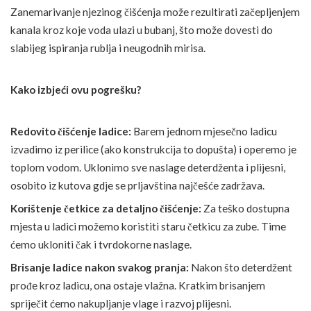
Zanemarivanje njezinog čišćenja može rezultirati začepljenjem
kanala kroz koje voda ulazi u bubanj, što može dovesti do
slabijeg ispiranja rublja i neugodnih mirisa.
Kako izbjeći ovu pogrešku?
Redovito čišćenje ladice:
Barem jednom mjesečno ladicu
izvadimo iz perilice (ako konstrukcija to dopušta) i operemo je
toplom vodom. Uklonimo sve naslage deterdženta i plijesni,
osobito iz kutova gdje se prljavština najčešće zadržava.
Korištenje četkice za detaljno čišćenje:
Za teško dostupna
mjesta u ladici možemo koristiti staru četkicu za zube. Time
ćemo ukloniti čak i tvrdokorne naslage.
Brisanje ladice nakon svakog pranja:
Nakon što deterdžent
prođe kroz ladicu, ona ostaje vlažna. Kratkim brisanjem
spriječit ćemo nakupljanje vlage i razvoj plijesni.