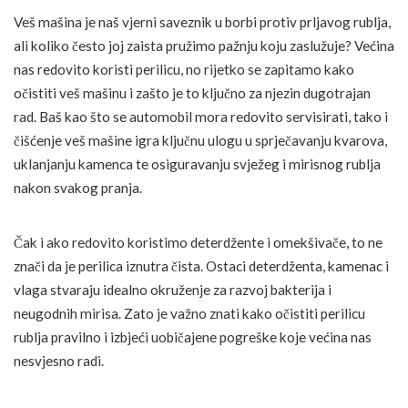
Veš mašina je naš vjerni saveznik u borbi protiv prljavog rublja,
ali koliko često joj zaista pružimo pažnju koju zaslužuje? Većina
nas redovito koristi perilicu, no rijetko se zapitamo kako
očistiti veš mašinu i zašto je to ključno za njezin dugotrajan
rad. Baš kao što se automobil mora redovito servisirati, tako i
čišćenje veš mašine igra ključnu ulogu u sprječavanju kvarova,
uklanjanju kamenca te osiguravanju svježeg i mirisnog rublja
nakon svakog pranja.
Čak i ako redovito koristimo deterdžente i omekšivače, to ne
znači da je perilica iznutra čista. Ostaci deterdženta, kamenac i
vlaga stvaraju idealno okruženje za razvoj bakterija i
neugodnih mirisa. Zato je važno znati kako očistiti perilicu
rublja pravilno i izbjeći uobičajene pogreške koje većina nas
nesvjesno radi.