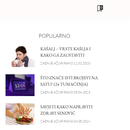
0
POPULARNO
KAŠALJ – VRSTE KAŠLJA I
KAKO GA ZAUSTAVITI
ZADNJE AŽURIRANO 11.02.2020.
ŠTO ZNAČE ISTI BROJEVI NA
SATU? (24 TUMAČENJA)
ZADNJE AŽURIRANO 05.04.2023.
SAVJETI KAKO NAPRAVITI
ZDRAVI SENDVIČ
ZADNJE AŽURIRANO 04.05.2016.