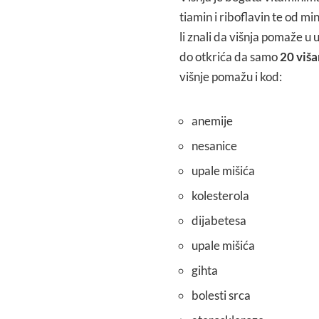
tiamin i riboflavin te od min
li znali da višnja pomaže 
do otkrića da samo
20 viša
višnje pomažu i kod:
anemije
nesanice
upale mišića
kolesterola
dijabetesa
upale mišića
gihta
bolesti srca