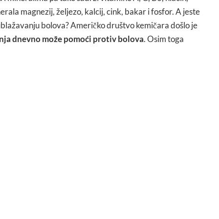
erala magnezij, željezo, kalcij, cink, bakar i fosfor. A jeste
u ublažavanju bolova? Američko društvo kemičara došlo je
nja dnevno može pomoći protiv bolova
. Osim toga