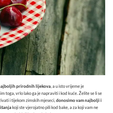
ajboljih prirodnih lijekova
, a u isto vrijeme je
im toga, vrlo lako ga je napraviti i kod kuće. Želite se li se
živati i tijekom zimskih mjeseci,
donosimo vam najbolji i
višanja
koji ste vjerojatno pili kod bake, a za koji vam ne