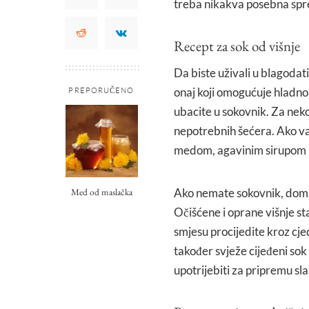
treba nikakva posebna spret
Recept za sok od višnje
Da biste uživali u blagodati
onaj koji omogućuje hladno p
PREPORUČENO
ubacite u sokovnik. Za nekol
nepotrebnih šećera. Ako va
medom, agavinim sirupom i
Med od maslačka
Ako nemate sokovnik, domać
Očišćene i oprane višnje st
smjesu procijedite kroz cjed
također svježe cijeđeni sok
upotrijebiti za pripremu sla