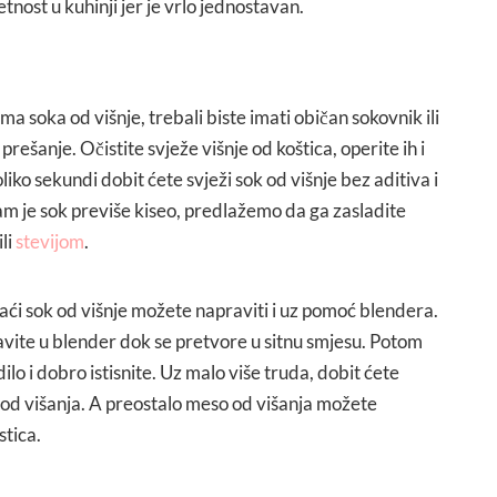
nost u kuhinji jer je vrlo jednostavan.
ma soka od višnje, trebali biste imati običan sokovnik ili
rešanje. Očistite svježe višnje od koštica, operite ih i
iko sekundi dobit ćete svježi sok od višnje bez aditiva i
m je sok previše kiseo, predlažemo da ga zasladite
li
stevijom
.
i sok od višnje možete napraviti i uz pomoć blendera.
avite u blender dok se pretvore u sitnu smjesu. Potom
ilo i dobro istisnite. Uz malo više truda, dobit ćete
 od višanja. A preostalo meso od višanja možete
stica.