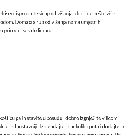
e
kiseo, isprobajte sirup od višanja u koji ide nešto više
di vodom. Domaći sirup od višanja nema umjetnih
o prirodni sok do limuna.
 košticu pa ih stavite u posudu i dobro izgnječite vilicom.
 je jednostavniji. Izblendajte ih nekoliko puta i dodajte im
 ovom slučaju služiti kao prirodni konzervans u sirupu. Na