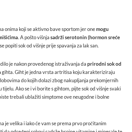
ma onima koji se aktivno bave sportom jer one
mogu
 mišićima
. A pošto višnja
sadrži serotonin (hormon sreće
e popiti sok od višnje prije spavanja za lak san.
dilo je nakon provedenog istraživanja da
prirodni sok od
a
gihta. Giht je jedna vrsta artritisa koju karakteriziraju
 zglobovima do kojih dolazi zbog nakupljanja prekomjernih
tijelu. Ako se i vi borite s gihtom, pijte sok od višnje svaki
biste trebali ublažiti simptome ove neugodne i bolne
 je velika i iako će vam se prema prvo pročitanim
ti da određeni sokovi sadrže brojne vitamine i minerale te