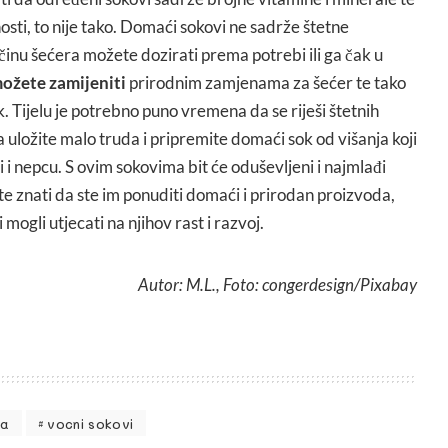
nosti, to nije tako. Domaći sokovi ne sadrže štetne
ličinu šećera možete dozirati prema potrebi ili ga čak u
možete zamijeniti
prirodnim zamjenama za šećer te tako
. Tijelu je potrebno puno vremena da se riješi štetnih
a uložite malo truda i pripremite domaći sok od višanja koji
i i nepcu. S ovim sokovima bit će oduševljeni i najmlađi
ćete znati da ste im ponuditi domaći i prirodan proizvoda,
 mogli utjecati na njihov rast i razvoj.
Autor: M.L., Foto: congerdesign/Pixabay
ma
vocni sokovi