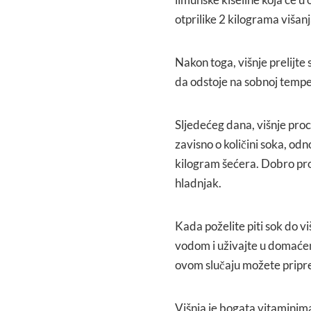
otprilike 2 kilograma višanj
Nakon toga, višnje prelijte 
da odstoje na sobnoj tempe
Sljedećeg dana, višnje proc
zavisno o količini soka, od
kilogram šećera. Dobro pro
hladnjak.
Kada poželite piti sok do vi
vodom i uživajte u domaćem
ovom slučaju možete pripremi
Višnja je bogata vitaminima