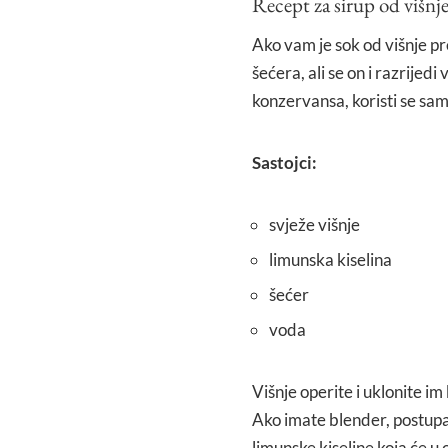
Recept za sirup od višnj
Ako vam je sok od višnje pre
šećera, ali se on i razrije
konzervansa, koristi se sam
Sastojci:
svježe višnje
limunska kiselina
šećer
voda
Višnje operite i uklonite im
Ako imate blender, postupak
limunske kiseline koja će u