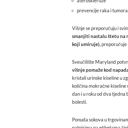
ateroskleroze
prevencije raka i tumora
Višnje se preporučuju i svi
smanjiti nastalu štetu na
koji umiruje),
preporučuje s
Sveučilište Maryland potvr
višnje pomaže kod napad
kristali urinske kiseline u
količina mokraćne kiseline u 
dan i u roku od dva tjedna 
bolesti.
Ponuda sokova u trgovinama
natpisima na etiketama čini