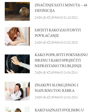
ZNAČENJE SATI I MINUTA – 48
DEFINICIJA
ZADNJE AŽURIRANO 31.10.2022.
SAVJETI KAKO ZAUSTAVITI
POVRAĆANJE
ZADNJE AŽURIRANO 02.02.2020.
KAKO POPRAVITI POKVARENU
SIRENU I KAKO SPRIJEČITI
NEPRESTANO TRUBLJENJE
ZADNJE AŽURIRANO 26.04.2016.
ZNAKOVI SLOMLJENOG I
NAPUKNUTOG REBRA
ZADNJE AŽURIRANO 18.01.2024.
KAKO SAZNATI SVOJ JMBG U