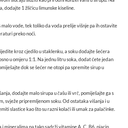
a, dodajte 1 žličicu limunske kiseline.
s malo vode, tek toliko da voda prelije višnje pa ih ostavite
raturi preko noći.
ijedite kroz cjedilo u staklenku, a soku dodajte šećera
nosno u omjeru 1:1. Na jednu litru soka, dodat ćete jedan
miješajte dok se šećer ne otopi pa spremite sirup u
šanja, dodajte malo sirupa u čašu ili vrč, pomiješajte ga s
, svježe pripremljenom soku. Od ostataka višanja i u
ti slastice kao što su razni kolači ili umak za palačinke.
 i mineralima pa tako sadrži vitamine A, C, B6, niacin,