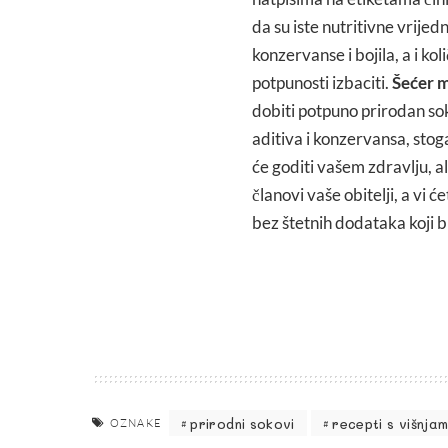
da su iste nutritivne vrijed
konzervanse i bojila, a i ko
potpunosti izbaciti.
Šećer 
dobiti potpuno prirodan sok
aditiva i konzervansa, stog
će goditi vašem zdravlju, al
članovi vaše obitelji, a vi 
bez štetnih dodataka koji bi
prirodni sokovi
recepti s višnja
OZNAKE