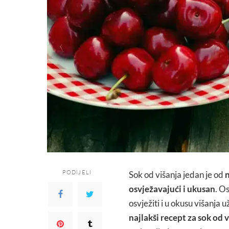
PODIJELI
Sok od višanja jedan je od
n
osvježavajući i ukusan
. Os
osvježiti i u okusu višanja u
najlakši recept za sok od 