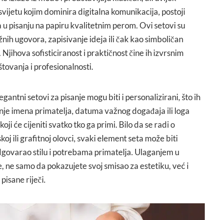
svijetu kojim dominira digitalna komunikacija, postoji
u pisanju na papiru kvalitetnim perom. Ovi setovi su
žnih ugovora, zapisivanje ideja ili čak kao simboličan
Njihova sofisticiranost i praktičnost čine ih izvrsnim
tovanja i profesionalnosti.
egantni setovi za pisanje mogu biti i personalizirani, što ih
anje imena primatelja, datuma važnog događaja ili loga
ji će cijeniti svatko tko ga primi. Bilo da se radi o
oj ili grafitnoj olovci, svaki element seta može biti
dgovarao stilu i potrebama primatelja. Ulaganjem u
e, ne samo da pokazujete svoj smisao za estetiku, već i
 pisane riječi.