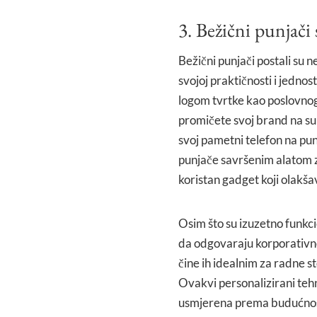
3. Bežični punjači
Bežični punjači postali su
svojoj praktičnosti i jedno
logom tvrtke kao poslovnog
promičete svoj brand na sup
svoj pametni telefon na punj
punjače savršenim alatom z
koristan gadget koji olakša
Osim što su izuzetno funkci
da odgovaraju korporativnom
čine ih idealnim za radne st
Ovakvi personalizirani teh
usmjerena prema budućnosti