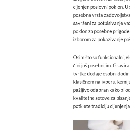
cijenjen poslovni poklon. U 
posebna vrsta zadovoljstva 
savršeni za potpisivanje va
poklon za posebne prigode. 
izborom za pokazivanje poš
Osim što su funkcionalni, el
čini još posebnijim. Gravir
tvrtke dodaje osobni dodir ko
klasičnom nalivperu, kemijsk
pažljivo odabran kako bi o
kvalitetne setove za pisanj
potičete tradiciju cijenjenja