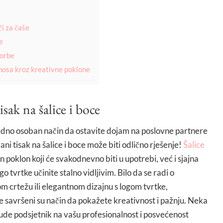
i za čaše
e
torbe
nosa kroz kreativne poklone
isak na šalice i boce
ujedno osoban način da ostavite dojam na poslovne partnere
rani tisak na šalice i boce može biti odlično rješenje!
Šalice
 poklon koji će svakodnevno biti u upotrebi, već i sjajna
ogo tvrtke učinite stalno vidljivim. Bilo da se radi o
vom crtežu ili elegantnom dizajnu s logom tvrtke,
ce savršeni su način da pokažete kreativnost i pažnju. Neka
 bude podsjetnik na vašu profesionalnost i posvećenost