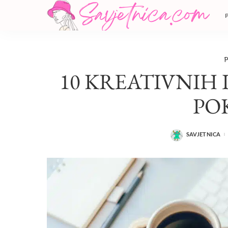
P
10 KREATIVNIH 
PO
SAVJETNICA
POSTED
BY