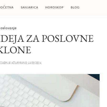
POČETNA
SANJARICA
HOROSKOP
BLOG
oslovanje
IDEJA ZA POSLOVNE
KLONE
ZADNJE AŽURIRANO 14.03.2024.