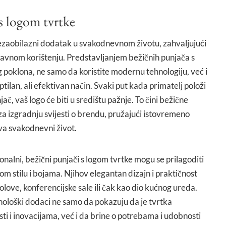
 s logom tvrtke
 nezaobilazni dodatak u svakodnevnom životu, zahvaljujući
stavnom korištenju. Predstavljanjem bežičnih punjača s
 poklona, ne samo da koristite modernu tehnologiju, već i
tilan, ali efektivan način. Svaki put kada primatelj položi
ač, vaš logo će biti u središtu pažnje. To čini bežične
a izgradnju svijesti o brendu, pružajući istovremeno
va svakodnevni život.
onalni, bežični punjači s logom tvrtke mogu se prilagoditi
 stilu i bojama. Njihov elegantan dizajn i praktičnost
olove, konferencijske sale ili čak kao dio kućnog ureda.
nološki dodaci ne samo da pokazuju da je tvrtka
 i inovacijama, već i da brine o potrebama i udobnosti