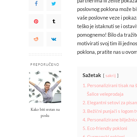
partnerima ili želite pokaz
poslovnog poklona može biti
vaše poslovne veze i pokaza
teško je istaknuti se i osta
pomognemo! Bilo da tražite
motivirati svoj tim ili jedno
poklona, pratite nas u ovo
PREPORUČENO
Sažetak
sakrij
1. Personalizirani tisak na š
Šalice veleprodaja
2. Elegantni setovi za pisan
Kako biti sretan na
3. Bežični punjači s logom 
poslu
4. Personalizirane bilježnice
5. Eco-friendly pokloni
6. Gurmanski pokloni