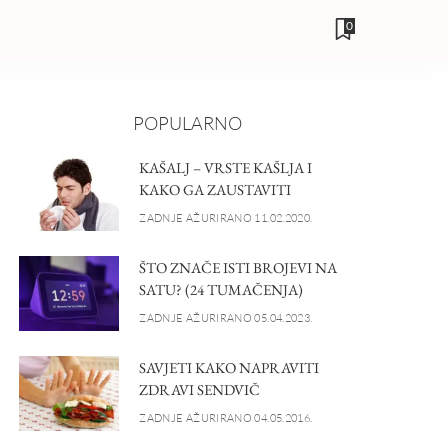
0
POPULARNO
KAŠALJ – VRSTE KAŠLJA I
KAKO GA ZAUSTAVITI
ZADNJE AŽURIRANO 11.02.2020.
ŠTO ZNAČE ISTI BROJEVI NA
SATU? (24 TUMAČENJA)
ZADNJE AŽURIRANO 05.04.2023.
SAVJETI KAKO NAPRAVITI
ZDRAVI SENDVIČ
ZADNJE AŽURIRANO 04.05.2016.