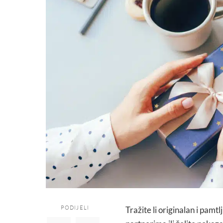
PODIJELI
Tražite li originalan i pamt