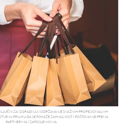
KLJUČNI ZA IZGRADNJU I ODRŽAVANJE SNAŽNIH PROFESIONALNIH
STVENU PRILIKU DA SE POKAŽE ZAHVALNOST I POŠTOVANJE PREMA
PARTNERIMA I ZAPOSLENICIMA.