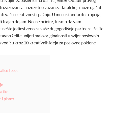
ati svojim zaposlenicima da ih cijenite? Odabir pravog
 izazovan, ali i izuzetno važan zadatak koji može ojačati
ti vašu kreativnost i pažnju. U moru standardnih opcija,
viti trajan dojam. No, ne brinite, tu smo da vam
 nešto jedinstveno za vaše dugogodišnje partnere, želite
stavno želite unijeti malo originalnosti u svijet poslovnih
m vodiču kroz 10 kreativnih ideja za poslovne poklone
alice i boce
je
tvrtke
 i planeri