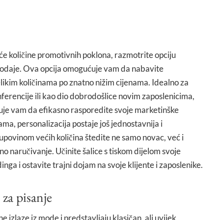
će količine promotivnih poklona, razmotrite opciju
prodaje. Ova opcija omogućuje vam da nabavite
elikim količinama po znatno nižim cijenama. Idealno za
ferencije ili kao dio dobrodošlice novim zaposlenicima,
uje vam da efikasno rasporedite svoje marketinške
ma, personalizacija postaje još jednostavnija i
upovinom većih količina štedite ne samo novac, već i
 naručivanje. Učinite šalice s tiskom dijelom svoje
ga i ostavite trajni dojam na svoje klijente i zaposlenike.
 za pisanje
ne izlaze iz mode i predstavljaju klasičan, ali uvijek