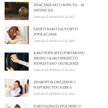
ZNAČENJE SATI I MINUTA – 48
DEFINICIJA
ZADNJE AŽURIRANO 31.10.2022.
SAVJETI KAKO ZAUSTAVITI
POVRAĆANJE
ZADNJE AŽURIRANO 02.02.2020.
KAKO POPRAVITI POKVARENU
SIRENU I KAKO SPRIJEČITI
NEPRESTANO TRUBLJENJE
ZADNJE AŽURIRANO 26.04.2016.
ZNAKOVI SLOMLJENOG I
NAPUKNUTOG REBRA
ZADNJE AŽURIRANO 18.01.2024.
KAKO SAZNATI SVOJ JMBG U