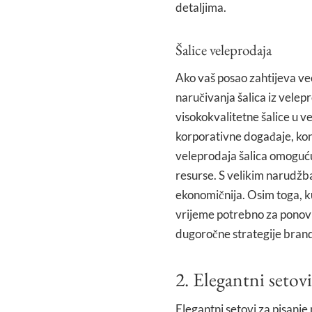
detaljima.
Šalice veleprodaja
Ako vaš posao zahtijeva ve
naručivanja šalica iz vele
visokokvalitetne šalice u v
korporativne događaje, kon
veleprodaja šalica omoguć
resurse. S velikim narudžba
ekonomičnija. Osim toga, k
vrijeme potrebno za ponovno
dugoročne strategije brandin
2. Elegantni setovi
Elegantni setovi za pisanje 