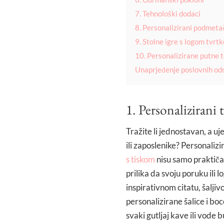
7. Tehnološki dodaci
8. Personalizirani podmetač
9. Stolne igre s logom tvrtk
10. Personalizirane putne 
Unaprjeđenje poslovnih od
1. Personalizirani t
Tražite li jednostavan, a 
ili zaposlenike? Personalizi
s tiskom
nisu samo praktičan
prilika da svoju poruku ili l
inspirativnom citatu, šalji
personalizirane šalice i bo
svaki gutljaj kave ili vode