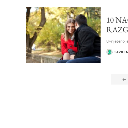
10 N
RAZG
Uvriježeno je
SAVJET
POSTED
BY