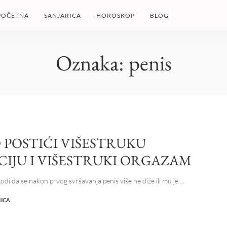
POČETNA
SANJARICA
HOROSKOP
BLOG
Oznaka:
penis
 POSTIĆI VIŠESTRUKU
CIJU I VIŠESTRUKI ORGAZAM
odi da se nakon prvog svršavanja penis više ne diže ili mu je
...
NICA