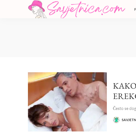
KAKO
EREK
Često se dog
SAVJET
POSTED
BY