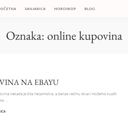
POČETNA
SANJARICA
HOROSKOP
BLOG
Oznaka:
online kupovina
VINA NA EBAYU
ovina nekada je bila nezamisliva, a danas većinu stvari možemo kupiti
emo
...
NICA