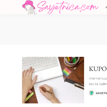
KUPO
Internet kup
bez da izađ
SAVJET
POSTED
BY