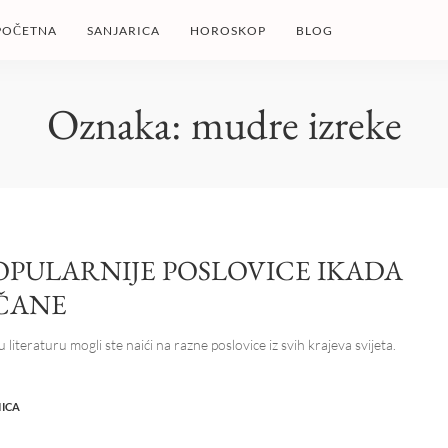
POČETNA
SANJARICA
HOROSKOP
BLOG
Oznaka:
mudre izreke
OPULARNIJE POSLOVICE IKADA
IČANE
u literaturu mogli ste naići na razne poslovice iz svih krajeva svijeta.
NICA