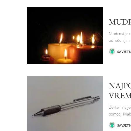
MUDR
Mudrost je n
određenijim
SAVJET
POSTED
BY
NAJPO
VRE
Želite li na
pomoći. Ma
SAVJET
POSTED
BY