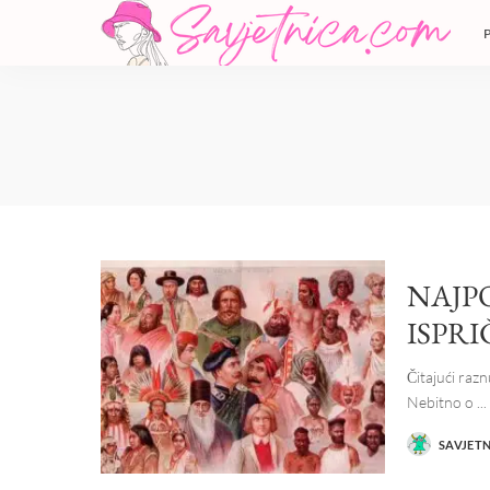
NAJP
ISPR
Čitajući razn
Nebitno o
...
SAVJET
POSTED
BY