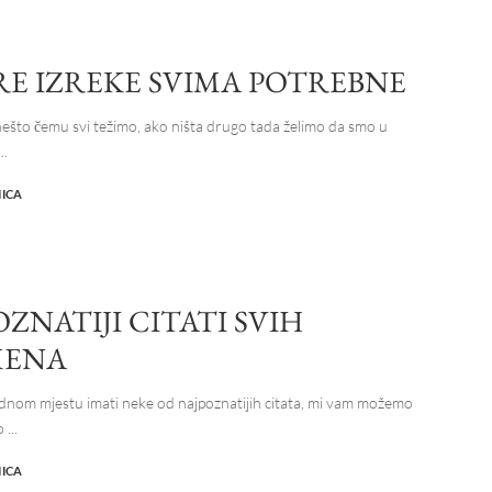
E IZREKE SVIMA POTREBNE
ešto čemu svi težimo, ako ništa drugo tada želimo da smo u
...
NICA
ZNATIJI CITATI SVIH
MENA
 jednom mjestu imati neke od najpoznatijih citata, mi vam možemo
lo
...
NICA