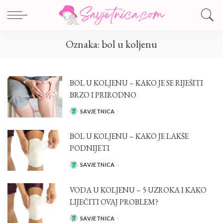
Oznaka:
bol u koljenu
BOL U KOLJENU – KAKO JE SE RIJEŠITI
BRZO I PRIRODNO
SAVJETNICA
POSTED
BY
BOL U KOLJENU – KAKO JE LAKŠE
PODNIJETI
SAVJETNICA
POSTED
BY
VODA U KOLJENU – 5 UZROKA I KAKO
LIJEČITI OVAJ PROBLEM?
SAVJETNICA
POSTED