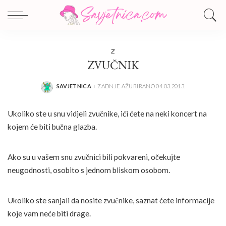
Z
ZVUČNIK
SAVJETNICA
ZADNJE AŽURIRANO 04.03.2013.
POSTED
BY
Ukoliko ste u snu vidjeli zvučnike, ići ćete na neki koncert na
kojem će biti bučna glazba.
Ako su u vašem snu zvučnici bili pokvareni, očekujte
neugodnosti, osobito s jednom bliskom osobom.
Ukoliko ste sanjali da nosite zvučnike, saznat ćete informacije
koje vam neće biti drage.