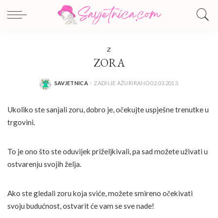
Z
ZORA
SAVJETNICA
ZADNJE AŽURIRANO 02.03.2013.
POSTED
BY
Ukoliko ste sanjali zoru, dobro je, očekujte uspješne trenutke u
trgovini.
To je ono što ste oduvijek priželjkivali, pa sad možete uživati u
ostvarenju svojih želja.
Ako ste gledali zoru koja sviće, možete smireno očekivati
svoju budućnost, ostvarit će vam se sve nade!