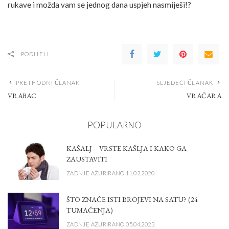
rukave i možda vam se jednog dana uspjeh nasmiješi!?
PODIJELI
PRETHODNI ČLANAK
SLJEDEĆI ČLANAK
VRABAC
VRAČARA
POPULARNO
KAŠALJ – VRSTE KAŠLJA I KAKO GA
ZAUSTAVITI
ZADNJE AŽURIRANO 11.02.2020.
ŠTO ZNAČE ISTI BROJEVI NA SATU? (24
TUMAČENJA)
ZADNJE AŽURIRANO 05.04.2023.