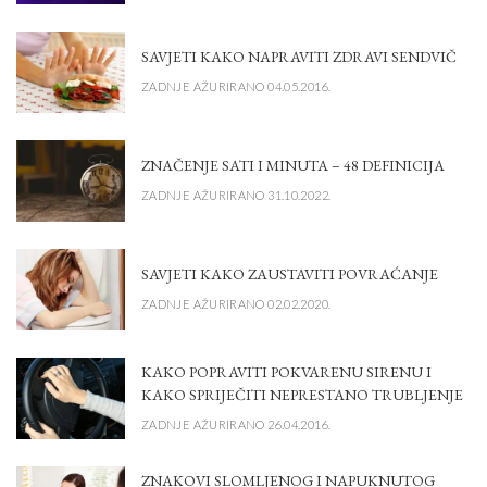
SAVJETI KAKO NAPRAVITI ZDRAVI SENDVIČ
ZADNJE AŽURIRANO 04.05.2016.
ZNAČENJE SATI I MINUTA – 48 DEFINICIJA
ZADNJE AŽURIRANO 31.10.2022.
SAVJETI KAKO ZAUSTAVITI POVRAĆANJE
ZADNJE AŽURIRANO 02.02.2020.
KAKO POPRAVITI POKVARENU SIRENU I
KAKO SPRIJEČITI NEPRESTANO TRUBLJENJE
ZADNJE AŽURIRANO 26.04.2016.
ZNAKOVI SLOMLJENOG I NAPUKNUTOG