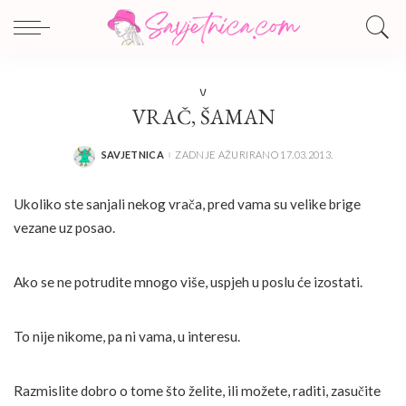
V
VRAČ, ŠAMAN
SAVJETNICA
ZADNJE AŽURIRANO 17.03.2013.
POSTED
BY
Ukoliko ste sanjali nekog vrača, pred vama su velike brige
vezane uz posao.
Ako se ne potrudite mnogo više, uspjeh u poslu će izostati.
To nije nikome, pa ni vama, u interesu.
Razmislite dobro o tome što želite, ili možete, raditi, zasučite