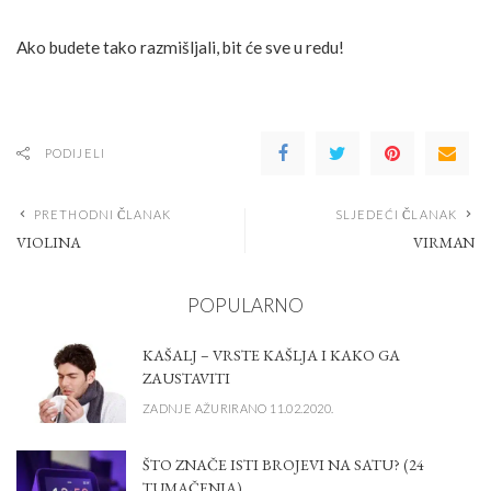
Ako budete tako razmišljali, bit će sve u redu!
PODIJELI
PRETHODNI ČLANAK
SLJEDEĆI ČLANAK
VIOLINA
VIRMAN
POPULARNO
KAŠALJ – VRSTE KAŠLJA I KAKO GA
ZAUSTAVITI
ZADNJE AŽURIRANO 11.02.2020.
ŠTO ZNAČE ISTI BROJEVI NA SATU? (24
TUMAČENJA)