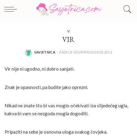
V
VIR
SAVJETNICA
ZADNJE AŽURIRANO 09.03.2013.
POSTED
BY
Vir nije ni ugodno, ni dobro sanjati.
Znak je opasnosti, pa budite jako oprezni.
Nikad ne znate što bi vas moglo očekivati iza slijedećeg ugla,
kakva bi vam se nezgoda mogla dogoditi.
Pripaziti na sebe je osnovna uloga svakog čovjeka.