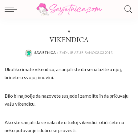
V
VIKENDICA
SAVJETNICA
ZADNJE AŽURIRANO 08.03.2013.
POSTED
BY
Ukoliko imate vikendicu, a sanjali ste da se nalazite u njoj,
brinete o svojoj imovini.
Bilo bi najbolje da nazovete susjede i zamolite ih da pričuvaju
vašu vikendicu.
Ako ste sanjali da se nalazite u tuđoj vikendici, otići ćete na
neko putovanje i dobro se provesti.