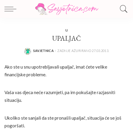
U
UPALJAČ
SAVJETNICA
ZADNJE AŽURIRANO 27.03.2013.
POSTED
BY
Ako ste u snu upotrebljavali upaljač, imat ćete velike
financijske probleme.
Vaša vas djeca neće razumjeti, pa im pokušajte razjasniti
situaciju.
Ukoliko ste sanjali da ste pronašli upaljač, situacija će se još
pogoršati.