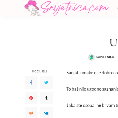
U
SAVJETNICA
POSTED
BY
PODIJELI
Sanjati umake nije dobro, o
To baš nije ugodno saznanje
Jaka ste osoba, ne bi vam tr