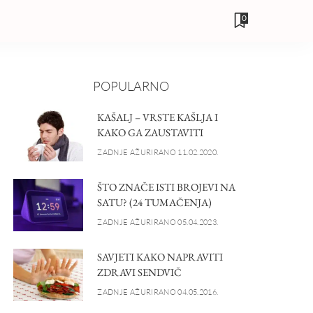
0
POPULARNO
KAŠALJ – VRSTE KAŠLJA I
KAKO GA ZAUSTAVITI
ZADNJE AŽURIRANO 11.02.2020.
ŠTO ZNAČE ISTI BROJEVI NA
SATU? (24 TUMAČENJA)
ZADNJE AŽURIRANO 05.04.2023.
SAVJETI KAKO NAPRAVITI
ZDRAVI SENDVIČ
ZADNJE AŽURIRANO 04.05.2016.