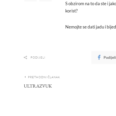
S obzirom na to da ste i jak
korist?
Nemojte se dati jadu i bije
Podijel
PODIJELI
PRETHODNI ČLANAK
ULTRAZVUK