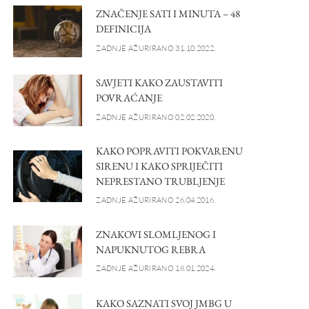
ZNAČENJE SATI I MINUTA – 48
DEFINICIJA
ZADNJE AŽURIRANO 31.10.2022.
SAVJETI KAKO ZAUSTAVITI
POVRAĆANJE
ZADNJE AŽURIRANO 02.02.2020.
KAKO POPRAVITI POKVARENU
SIRENU I KAKO SPRIJEČITI
NEPRESTANO TRUBLJENJE
ZADNJE AŽURIRANO 26.04.2016.
ZNAKOVI SLOMLJENOG I
NAPUKNUTOG REBRA
ZADNJE AŽURIRANO 18.01.2024.
KAKO SAZNATI SVOJ JMBG U