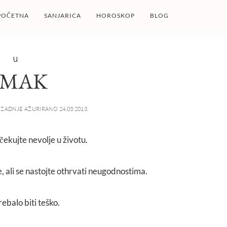
POČETNA
SANJARICA
HOROSKOP
BLOG
U
MAK
ZADNJE AŽURIRANO 24.03.2013.
čekujte nevolje u životu.
, ali se nastojte othrvati neugodnostima.
ebalo biti teško.