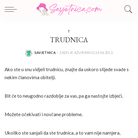
T
TRUDNICA
SAVJETNICA
ZADNJE AŽURIRANO 24.04.2013.
POSTED
BY
Ako ste u snu vidjeli trudnicu, znajte da uskoro slijede svađe s
nekim članovima obitelji.
Bit će to neugodno razdoblje za vas, pa ga nastojte izbjeći.
Možete očekivati i novčane probleme.
Ukoliko ste sanjali da ste trudnica, a to vam nije namjera,