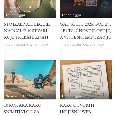
Savjeti za muškarce
Savjeti za žene
Tehnologija
Tehnologija
ŠTO IZABRATI: LEĆE ILI
GADGETI U 2026. GODINI
NAOČALE? 10 STVARI
– BUDUĆNOST JE OVDJE,
KOJE TREBATE ZNATI
A VI STE SPREMNI ZA NJU
ZADNJE AŽURIRANO 01.02.2026.
ZADNJE AŽURIRANO 23.12.2025.
Novosti
Tehnologija
Tehnologija
10 KORAKA KAKO
KAKO OTVORITI
SNIMITI VLOG ZA
USPJEŠNU WEB