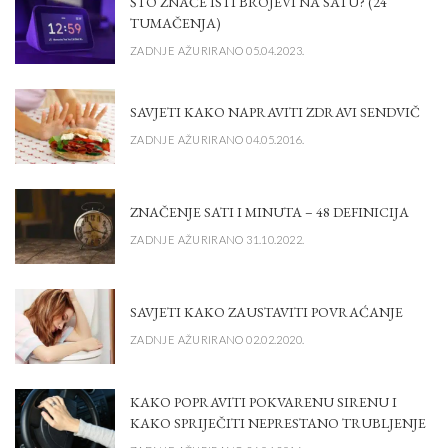
ŠTO ZNAČE ISTI BROJEVI NA SATU? (24
TUMAČENJA)
ZADNJE AŽURIRANO 05.04.2023.
SAVJETI KAKO NAPRAVITI ZDRAVI SENDVIČ
ZADNJE AŽURIRANO 04.05.2016.
ZNAČENJE SATI I MINUTA – 48 DEFINICIJA
ZADNJE AŽURIRANO 31.10.2022.
SAVJETI KAKO ZAUSTAVITI POVRAĆANJE
ZADNJE AŽURIRANO 02.02.2020.
KAKO POPRAVITI POKVARENU SIRENU I
KAKO SPRIJEČITI NEPRESTANO TRUBLJENJE