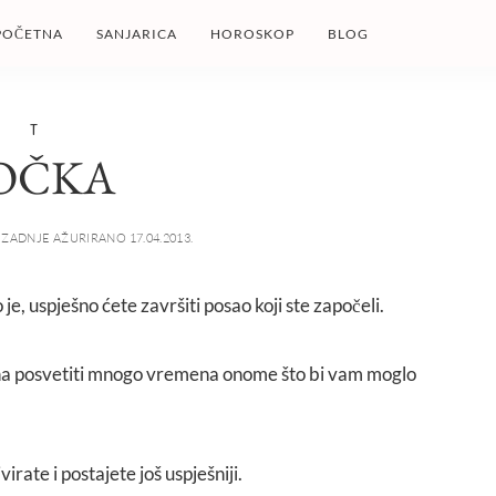
POČETNA
SANJARICA
HOROSKOP
BLOG
T
OČKA
ZADNJE AŽURIRANO 17.04.2013.
 je, uspješno ćete završiti posao koji ste započeli.
na posvetiti mnogo vremena onome što bi vam moglo
irate i postajete još uspješniji.