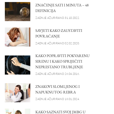
ZNAČENJE SATI I MINUTA – 48
DEFINICIJA
ZADNJE AŽURIRANO 31.10.2022.
SAVJETI KAKO ZAUSTAVITI
POVRAĆANJE
ZADNJE AŽURIRANO 02.02.2020.
KAKO POPRAVITI POKVARENU
SIRENU I KAKO SPRIJEČITI
NEPRESTANO TRUBLJENJE
ZADNJE AŽURIRANO 26.04.2016.
ZNAKOVI SLOMLJENOG I
NAPUKNUTOG REBRA
ZADNJE AŽURIRANO 18.01.2024.
KAKO SAZNATI SVOJ JMBG U