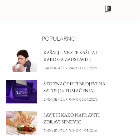
0
POPULARNO
KAŠALJ – VRSTE KAŠLJA I
KAKO GA ZAUSTAVITI
ZADNJE AŽURIRANO 11.02.2020.
ŠTO ZNAČE ISTI BROJEVI NA
SATU? (24 TUMAČENJA)
ZADNJE AŽURIRANO 05.04.2023.
SAVJETI KAKO NAPRAVITI
ZDRAVI SENDVIČ
ZADNJE AŽURIRANO 04.05.2016.