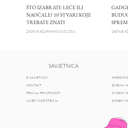
ŠTO IZABRATI: LEĆE ILI
GADGET
NAOČALE? 10 STVARI KOJE
BUDUĆN
TREBATE ZNATI
SPREM
ZADNJE AŽURIRANO 01.02.2026.
ZADNJE AŽ
SAVJETNICA
O SAVJETNICI
HOROSKO
KONTAKT
DNEVNI 
PRAVILA PRIVATNOSTI
KINESKI
UVJETI KORIŠTENJA
OSOBNI 