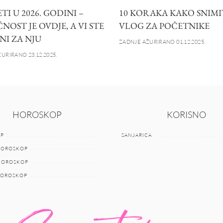
I U 2026. GODINI –
10 KORAKA KAKO SNIMI
OST JE OVDJE, A VI STE
VLOG ZA POČETNIKE
NI ZA NJU
ZADNJE AŽURIRANO 01.12.2025.
URIRANO 23.12.2025.
HOROSKOP
KORISNO
P
SANJARICA
HOROSKOP
 HOROSKOP
HOROSKOP