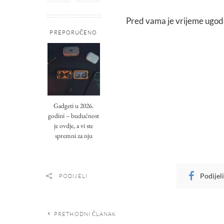
Pred vama je vrijeme ugode
PREPORUČENO
Gadgeti u 2026.
godini – budućnost
je ovdje, a vi ste
spremni za nju
Podijel
PODIJELI
PRETHODNI ČLANAK