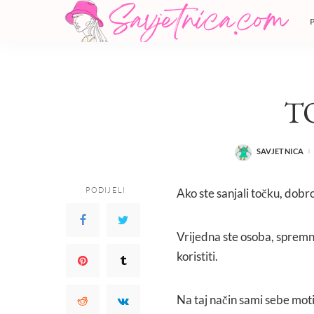
T
SAVJETNICA
POSTED
BY
PODIJELI
Ako ste sanjali točku, dobro
Vrijedna ste osoba, sprem
koristiti.
Na taj način sami sebe motiv