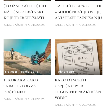
ŠTO IZABRATI: LEĆE ILI
GADGETI U 2026. GODINI
NAOČALE? 10 STVARI
– BUDUĆNOST JE OVDJE,
KOJE TREBATE ZNATI
A VI STE SPREMNI ZA NJU
ZADNJE AŽURIRANO 01.02.2026.
ZADNJE AŽURIRANO 23.12.2025.
Novosti
Tehnologija
Tehnologija
10 KORAKA KAKO
KAKO OTVORITI
SNIMITI VLOG ZA
USPJEŠNU WEB
POČETNIKE
TRGOVINU: PRAKTIČAN
VODIČ
ZADNJE AŽURIRANO 01.12.2025.
ZADNJE AŽURIRANO 02.09.2025.