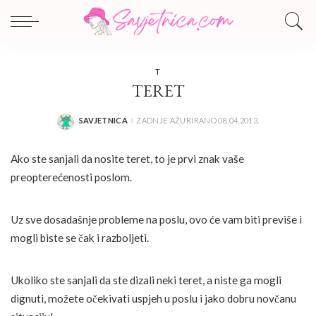
T
TERET
SAVJETNICA
ZADNJE AŽURIRANO 08.04.2013.
POSTED
BY
Ako ste sanjali da nosite teret, to je prvi znak vaše
preopterećenosti poslom.
Uz sve dosadašnje probleme na poslu, ovo će vam biti previše i
mogli biste se čak i razboljeti.
Ukoliko ste sanjali da ste dizali neki teret, a niste ga mogli
dignuti, možete očekivati uspjeh u poslu i jako dobru novčanu