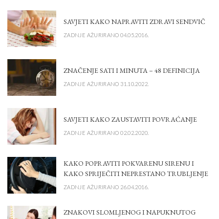
SAVJETI KAKO NAPRAVITI ZDRAVI SENDVIČ
ZADNJE AŽURIRANO 04.05.2016.
ZNAČENJE SATI I MINUTA – 48 DEFINICIJA
ZADNJE AŽURIRANO 31.10.2022.
SAVJETI KAKO ZAUSTAVITI POVRAĆANJE
ZADNJE AŽURIRANO 02.02.2020.
KAKO POPRAVITI POKVARENU SIRENU I
KAKO SPRIJEČITI NEPRESTANO TRUBLJENJE
ZADNJE AŽURIRANO 26.04.2016.
ZNAKOVI SLOMLJENOG I NAPUKNUTOG