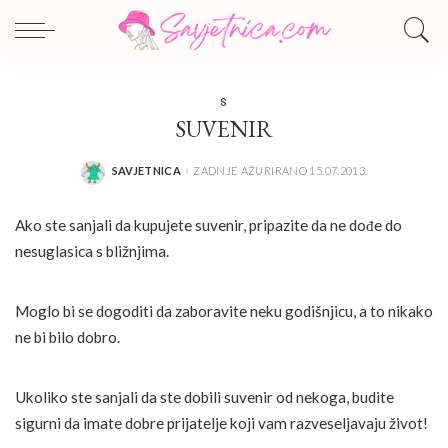
S
SUVENIR
SAVJETNICA
ZADNJE AŽURIRANO 15.07.2013.
POSTED
BY
Ako ste sanjali da kupujete suvenir, pripazite da ne dođe do
nesuglasica s bližnjima.
Moglo bi se dogoditi da zaboravite neku godišnjicu, a to nikako
ne bi bilo dobro.
Ukoliko ste sanjali da ste dobili suvenir od nekoga, budite
sigurni da imate dobre prijatelje koji vam razveseljavaju život!