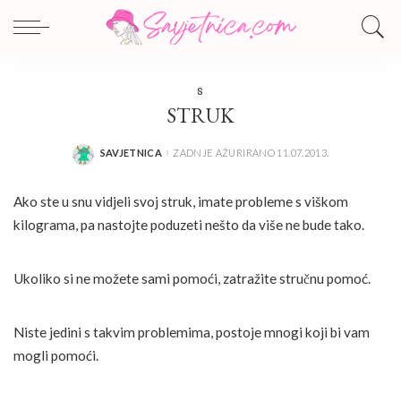
S
STRUK
SAVJETNICA
ZADNJE AŽURIRANO 11.07.2013.
POSTED
BY
Ako ste u snu vidjeli svoj struk, imate probleme s viškom
kilograma, pa nastojte poduzeti nešto da više ne bude tako.
Ukoliko si ne možete sami pomoći, zatražite stručnu pomoć.
Niste jedini s takvim problemima, postoje mnogi koji bi vam
mogli pomoći.