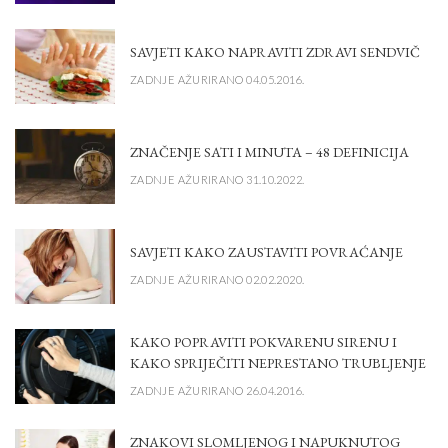
SAVJETI KAKO NAPRAVITI ZDRAVI SENDVIČ
ZADNJE AŽURIRANO 04.05.2016.
ZNAČENJE SATI I MINUTA – 48 DEFINICIJA
ZADNJE AŽURIRANO 31.10.2022.
SAVJETI KAKO ZAUSTAVITI POVRAĆANJE
ZADNJE AŽURIRANO 02.02.2020.
KAKO POPRAVITI POKVARENU SIRENU I
KAKO SPRIJEČITI NEPRESTANO TRUBLJENJE
ZADNJE AŽURIRANO 26.04.2016.
ZNAKOVI SLOMLJENOG I NAPUKNUTOG