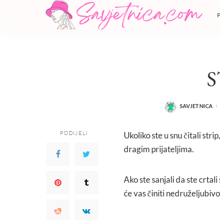
S
SAVJETNICA
POSTED
BY
PODIJELI
Ukoliko ste u snu čitali str
dragim prijateljima.
Ako ste sanjali da ste crtal
će vas činiti nedruželjubi