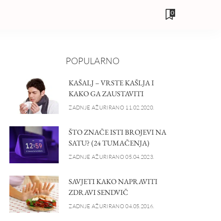
0
POPULARNO
KAŠALJ – VRSTE KAŠLJA I
KAKO GA ZAUSTAVITI
ZADNJE AŽURIRANO 11.02.2020.
ŠTO ZNAČE ISTI BROJEVI NA
SATU? (24 TUMAČENJA)
ZADNJE AŽURIRANO 05.04.2023.
SAVJETI KAKO NAPRAVITI
ZDRAVI SENDVIČ
ZADNJE AŽURIRANO 04.05.2016.