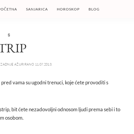
POČETNA
SANJARICA
HOROSKOP
BLOG
S
TRIP
ZADNJE AŽURIRANO 11.07.2013.
ip, pred vama su ugodni trenuci, koje ćete provoditi s
i strip, bit ćete nezadovoljni odnosom ljudi prema sebi i to
vom osobom.