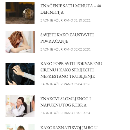
ZNAČENJE SATI I MINUTA – 48
DEFINICIJA
ZADNJE AŽURIRANO 31.10.2022.
SAVJETI KAKO ZAUSTAVITI
POVRAĆANJE
ZADNJE AŽURIRANO 02.02.2020.
KAKO POPRAVITI POKVARENU
SIRENU I KAKO SPRIJEČITI
NEPRESTANO TRUBLJENJE
ZADNJE AŽURIRANO 26.04.2016.
ZNAKOVI SLOMLJENOG I
NAPUKNUTOG REBRA
ZADNJE AŽURIRANO 18.01.2024.
KAKO SAZNATI SVOJ JMBG U