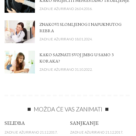
KAKO SPRIJEČITI NEPRESTANO TRUBLJENJE
ZADNJE AŽURIRANO 26.04.2016.
ZNAKOVI SLOMLJENOG I NAPUKNUTOG
REBRA
ZADNJE AŽURIRANO 18.01.2024.
KAKO SAZNATI SVOJ JMBG U SAMO 3
KORAKA?
ZADNJE AŽURIRANO 31.10.2022.
MOŽDA ĆE VAS ZANIMATI
SELIDBA
SANJKANJE
ZADNJE AŽURIRANO 21.12.2017.
ZADNJE AŽURIRANO 21.12.2017.