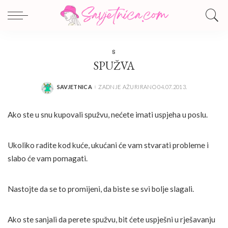
S
SPUŽVA
SAVJETNICA
ZADNJE AŽURIRANO 04.07.2013.
POSTED
BY
Ako ste u snu kupovali spužvu, nećete imati uspjeha u poslu.
Ukoliko radite kod kuće, ukućani će vam stvarati probleme i
slabo će vam pomagati.
Nastojte da se to promijeni, da biste se svi bolje slagali.
Ako ste sanjali da perete spužvu, bit ćete uspješni u rješavanju