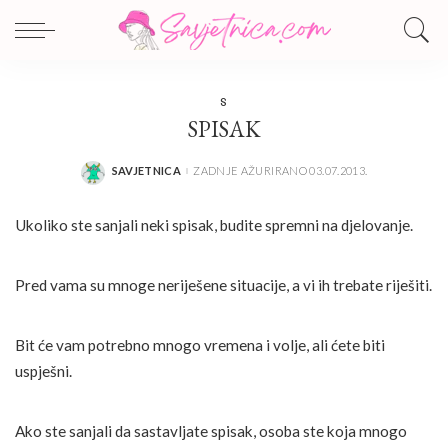
S
SPISAK
SAVJETNICA
ZADNJE AŽURIRANO 03.07.2013.
POSTED
BY
Ukoliko ste sanjali neki spisak, budite spremni na djelovanje.
Pred vama su mnoge neriješene situacije, a vi ih trebate riješiti.
Bit će vam potrebno mnogo vremena i volje, ali ćete biti
uspješni.
Ako ste sanjali da sastavljate spisak, osoba ste koja mnogo