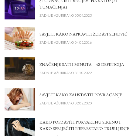
ŠTO ZNAČE ISTI BROJEVI NA SATU? (24
TUMAČENJA)
ZADNJE AŽURIRANO 05.04.2023.
SAVJETI KAKO NAPRAVITI ZDRAVI SENDVIČ
ZADNJE AŽURIRANO 04.05.2016.
ZNAČENJE SATI I MINUTA – 48 DEFINICIJA
ZADNJE AŽURIRANO 31.10.2022.
SAVJETI KAKO ZAUSTAVITI POVRAĆANJE
ZADNJE AŽURIRANO 02.02.2020.
KAKO POPRAVITI POKVARENU SIRENU I
KAKO SPRIJEČITI NEPRESTANO TRUBLJENJE