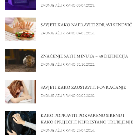
ZADNJE AŽURIRANO 05.04.2023.
SAVJETI KAKO NAPRAVITI ZDRAVI SENDVIČ
ZADNJE AŽURIRANO 04.05.2016.
ZNAČENJE SATI I MINUTA – 48 DEFINICIJA
ZADNJE AŽURIRANO 31.10.2022.
SAVJETI KAKO ZAUSTAVITI POVRAĆANJE
ZADNJE AŽURIRANO 02.02.2020.
KAKO POPRAVITI POKVARENU SIRENU I
KAKO SPRIJEČITI NEPRESTANO TRUBLJENJE
ZADNJE AŽURIRANO 26.04.2016.