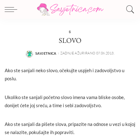
S
SLOVO
ZADNJE AŽURIRANO 07.06.2013.
SAVJETNICA
POSTED
BY
Ako ste sanjali neko slovo, očekujte uspjeh i zadovoljstvo u
poslu.
Ukoliko ste sanjali početno slovo imena vama bliske osobe,
donijet ćete joj sreću, a time i sebi zadovoljstvo.
Ako ste sanjali da pišete slova, pripazite na odnose u vezi u kojoj
se nalazite, pokušajte ih popraviti.