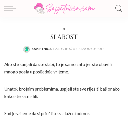
S
SLABOST
SAVJETNICA
ZADNJE AŽURIRANO 05.06.2013.
POSTED
BY
Ako ste sanjali da ste slabi, to je samo zato jer ste obavili
mnogo posla u posljednje vrijeme.
Unatoč brojnim problemima, uspjeli ste sve riješiti baš onako
kako ste zamislili.
Sad je vrijeme da si priuštite zasluženi odmor.