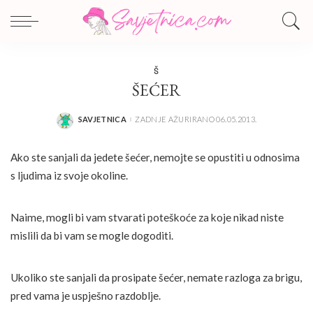
Š
ŠEĆER
SAVJETNICA
ZADNJE AŽURIRANO 06.05.2013.
POSTED
BY
Ako ste sanjali da jedete šećer, nemojte se opustiti u odnosima
s ljudima iz svoje okoline.
Naime, mogli bi vam stvarati poteškoće za koje nikad niste
mislili da bi vam se mogle dogoditi.
Ukoliko ste sanjali da prosipate šećer, nemate razloga za brigu,
pred vama je uspješno razdoblje.