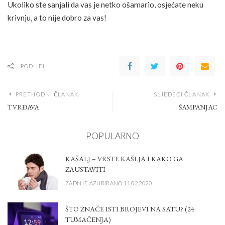
Ukoliko ste sanjali da vas je netko ošamario, osjećate neku
krivnju, a to nije dobro za vas!
PODIJELI
PRETHODNI ČLANAK
SLJEDEĆI ČLANAK
TVRĐAVA
ŠAMPANJAC
POPULARNO
KAŠALJ – VRSTE KAŠLJA I KAKO GA
ZAUSTAVITI
ZADNJE AŽURIRANO 11.02.2020.
ŠTO ZNAČE ISTI BROJEVI NA SATU? (24
TUMAČENJA)