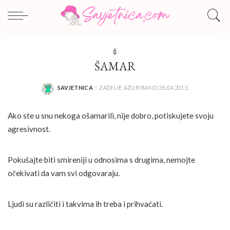
Š
ŠAMAR
SAVJETNICA
ZADNJE AŽURIRANO 28.04.2013.
POSTED
BY
Ako ste u snu nekoga ošamarili, nije dobro, potiskujete svoju
agresivnost.
Pokušajte biti smireniji u odnosima s drugima, nemojte
očekivati da vam svi odgovaraju.
Ljudi su različiti i takvima ih treba i prihvaćati.