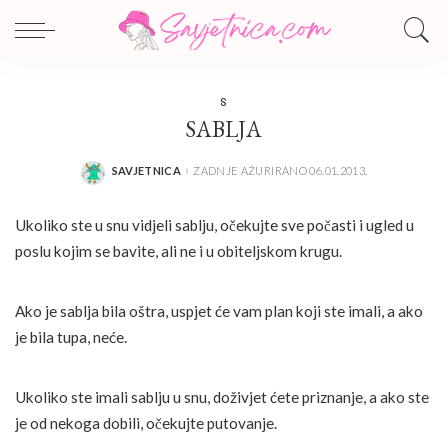
S
SABLJA
SAVJETNICA
ZADNJE AŽURIRANO 06.01.2013.
POSTED
BY
Ukoliko ste u snu vidjeli sablju, očekujte sve počasti i ugled u
poslu kojim se bavite, ali ne i u obiteljskom krugu.
Ako je sablja bila oštra, uspjet će vam plan koji ste imali, a ako
je bila tupa, neće.
Ukoliko ste imali sablju u snu, doživjet ćete priznanje, a ako ste
je od nekoga dobili, očekujte putovanje.