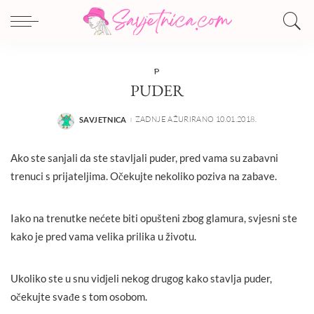
P
PUDER
ZADNJE AŽURIRANO 10.01.2018.
SAVJETNICA
POSTED
BY
Ako ste sanjali da ste stavljali puder, pred vama su zabavni
trenuci s prijateljima. Očekujte nekoliko poziva na zabave.
Iako na trenutke nećete biti opušteni zbog glamura, svjesni ste
kako je pred vama velika prilika u životu.
Ukoliko ste u snu vidjeli nekog drugog kako stavlja puder,
očekujte svađe s tom osobom.