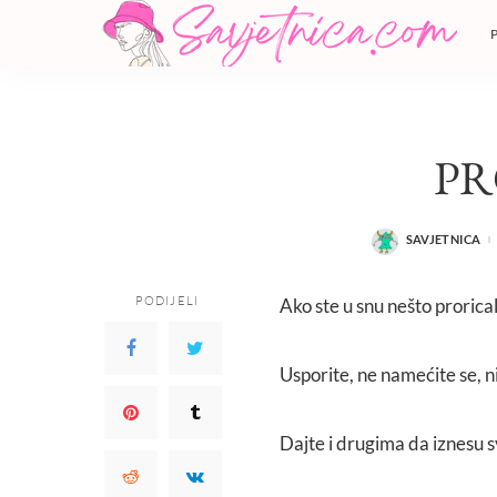
P
SAVJETNICA
POSTED
BY
PODIJELI
Ako ste u snu nešto proricali
Usporite, ne namećite se, n
Dajte i drugima da iznesu sv