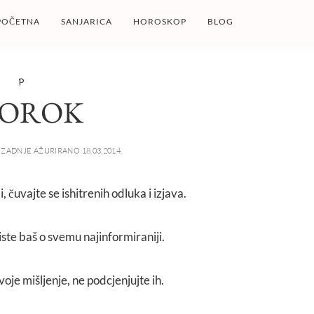
POČETNA
SANJARICA
HOROSKOP
BLOG
P
ROROK
ZADNJE AŽURIRANO 18.03.2014.
, čuvajte se ishitrenih odluka i izjava.
iste baš o svemu najinformiraniji.
oje mišljenje, ne podcjenjujte ih.