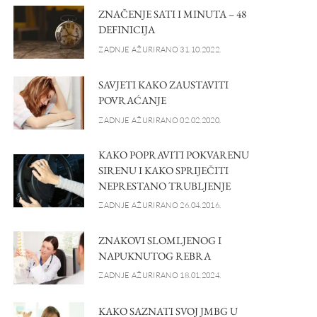
ZNAČENJE SATI I MINUTA – 48
DEFINICIJA
ZADNJE AŽURIRANO 31.10.2022.
SAVJETI KAKO ZAUSTAVITI
POVRAĆANJE
ZADNJE AŽURIRANO 02.02.2020.
KAKO POPRAVITI POKVARENU
SIRENU I KAKO SPRIJEČITI
NEPRESTANO TRUBLJENJE
ZADNJE AŽURIRANO 26.04.2016.
ZNAKOVI SLOMLJENOG I
NAPUKNUTOG REBRA
ZADNJE AŽURIRANO 18.01.2024.
KAKO SAZNATI SVOJ JMBG U