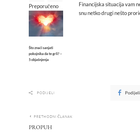
Financijska situacija vam ne
Preporučeno
snu netko drugi nešto prori
Što znači sanjati
pokojnika da te grli? –
5 objašnjenja
Podijel
PODIJELI
PRETHODNI ČLANAK
PROPUH