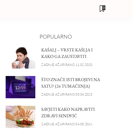
0
POPULARNO
KAŠALJ – VRSTE KAŠLJA I
KAKO GA ZAUSTAVITI
ZADNJE AŽURIRANO 11.02.2020.
ŠTO ZNAČE ISTI BROJEVI NA
SATU? (24 TUMAČENJA)
ZADNJE AŽURIRANO 05.04.2023.
SAVJETI KAKO NAPRAVITI
ZDRAVI SENDVIČ
ZADNJE AŽURIRANO 04.05.2016.