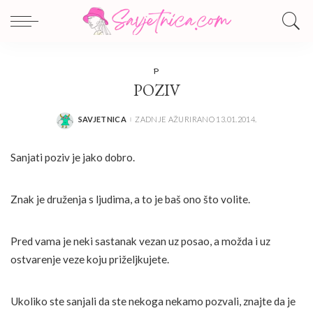
P
POZIV
SAVJETNICA
ZADNJE AŽURIRANO 13.01.2014.
POSTED
BY
Sanjati poziv je jako dobro.
Znak je druženja s ljudima, a to je baš ono što volite.
Pred vama je neki sastanak vezan uz posao, a možda i uz
ostvarenje veze koju priželjkujete.
Ukoliko ste sanjali da ste nekoga nekamo pozvali, znajte da je