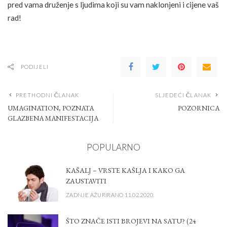
pred vama druženje s ljudima koji su vam naklonjeni i cijene vaš
rad!
PODIJELI
PRETHODNI ČLANAK
SLJEDEĆI ČLANAK
UMAGINATION, POZNATA
POZORNICA
GLAZBENA MANIFESTACIJA
POPULARNO
KAŠALJ – VRSTE KAŠLJA I KAKO GA
ZAUSTAVITI
ZADNJE AŽURIRANO 11.02.2020.
ŠTO ZNAČE ISTI BROJEVI NA SATU? (24