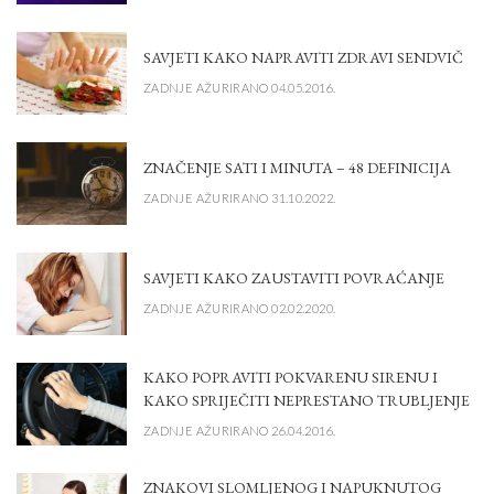
SAVJETI KAKO NAPRAVITI ZDRAVI SENDVIČ
ZADNJE AŽURIRANO 04.05.2016.
ZNAČENJE SATI I MINUTA – 48 DEFINICIJA
ZADNJE AŽURIRANO 31.10.2022.
SAVJETI KAKO ZAUSTAVITI POVRAĆANJE
ZADNJE AŽURIRANO 02.02.2020.
KAKO POPRAVITI POKVARENU SIRENU I
KAKO SPRIJEČITI NEPRESTANO TRUBLJENJE
ZADNJE AŽURIRANO 26.04.2016.
ZNAKOVI SLOMLJENOG I NAPUKNUTOG