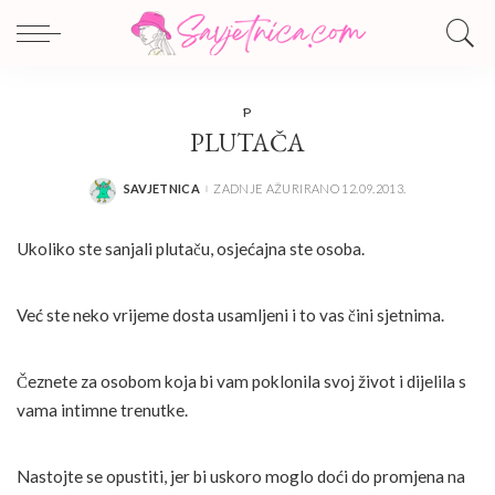
P
PLUTAČA
SAVJETNICA
ZADNJE AŽURIRANO 12.09.2013.
POSTED
BY
Ukoliko ste sanjali plutaču, osjećajna ste osoba.
Već ste neko vrijeme dosta usamljeni i to vas čini sjetnima.
Čeznete za osobom koja bi vam poklonila svoj život i dijelila s
vama intimne trenutke.
Nastojte se opustiti, jer bi uskoro moglo doći do promjena na