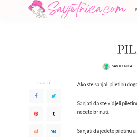
PI
SAVJETNICA
POSTED
BY
PODIJELI
Ako ste sanjali piletinu do
Sanjati da ste vidjeli pileti
nećete brinuti.
Sanjati da jedete piletinu u