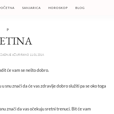
POČETNA
SANJARICA
HOROSKOP
BLOG
P
LETINA
ZADNJE AŽURIRANO 11.01.2018.
godit će vam se nešto dobro.
nu u snu znači da će vas zdravlje dobro služiti pa se oko toga
 snu znači da vas očekuju sretni trenuci. Bit će vam