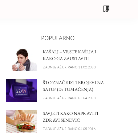
0
POPULARNO
KAŠALJ – VRSTE KAŠLJA I
KAKO GA ZAUSTAVITI
ZADNJE AŽURIRANO 11.02.2020.
ŠTO ZNAČE ISTI BROJEVI NA
SATU? (24 TUMAČENJA)
ZADNJE AŽURIRANO 05.04.2023.
SAVJETI KAKO NAPRAVITI
ZDRAVI SENDVIČ
ZADNJE AŽURIRANO 04.05.2016.