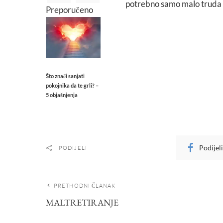
potrebno samo malo truda kak
Preporučeno
Što znači sanjati
pokojnika da te grli? –
5 objašnjenja
Podijel
PODIJELI
PRETHODNI ČLANAK
MALTRETIRANJE