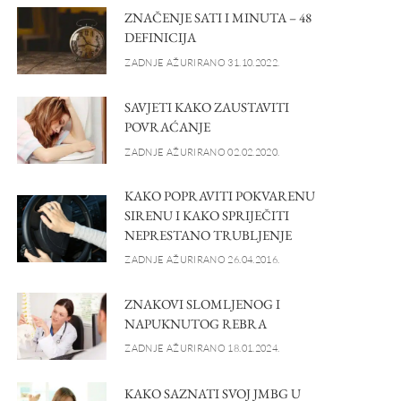
ZNAČENJE SATI I MINUTA – 48
DEFINICIJA
ZADNJE AŽURIRANO 31.10.2022.
SAVJETI KAKO ZAUSTAVITI
POVRAĆANJE
ZADNJE AŽURIRANO 02.02.2020.
KAKO POPRAVITI POKVARENU
SIRENU I KAKO SPRIJEČITI
NEPRESTANO TRUBLJENJE
ZADNJE AŽURIRANO 26.04.2016.
ZNAKOVI SLOMLJENOG I
NAPUKNUTOG REBRA
ZADNJE AŽURIRANO 18.01.2024.
KAKO SAZNATI SVOJ JMBG U