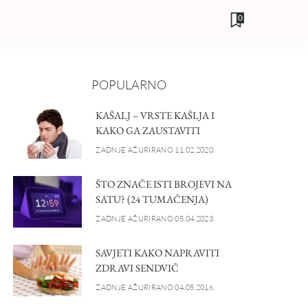
0
POPULARNO
KAŠALJ – VRSTE KAŠLJA I
KAKO GA ZAUSTAVITI
ZADNJE AŽURIRANO 11.02.2020.
ŠTO ZNAČE ISTI BROJEVI NA
SATU? (24 TUMAČENJA)
ZADNJE AŽURIRANO 05.04.2023.
SAVJETI KAKO NAPRAVITI
ZDRAVI SENDVIČ
ZADNJE AŽURIRANO 04.05.2016.