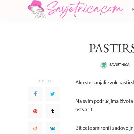
PASTIR
SAVJETNICA
POSTED
BY
PODIJELI
Ako ste sanjali zvuk pastir
Na svim područjima života će
ostvariti.
Bit ćete smireni i zadovoljni