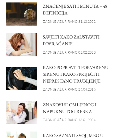
ZNAČENJE SATI I MINUTA – 48
DEFINICIJA
ZADNJE AŽURIRANO 31.10.2022.
SAVJETI KAKO ZAUSTAVITI
POVRAĆANJE
ZADNJE AŽURIRANO 02.02.2020.
KAKO POPRAVITI POKVARENU
SIRENU I KAKO SPRIJEČITI
NEPRESTANO TRUBLJENJE
ZADNJE AŽURIRANO 26.04.2016.
ZNAKOVI SLOMLJENOG I
NAPUKNUTOG REBRA
ZADNJE AŽURIRANO 18.01.2024.
KAKO SAZNATI SVOJ JMBG U