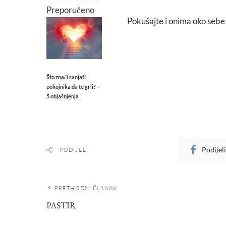
Preporučeno
Pokušajte i onima oko sebe 
Što znači sanjati
pokojnika da te grli? –
5 objašnjenja
Podijel
PODIJELI
PRETHODNI ČLANAK
PASTIR