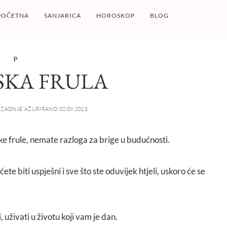
POČETNA
SANJARICA
HOROSKOP
BLOG
P
SKA FRULA
ZADNJE AŽURIRANO 02.09.2013.
ske frule, nemate razloga za brige u budućnosti.
te biti uspješni i sve što ste oduvijek htjeli, uskoro će se
, uživati u životu koji vam je dan.