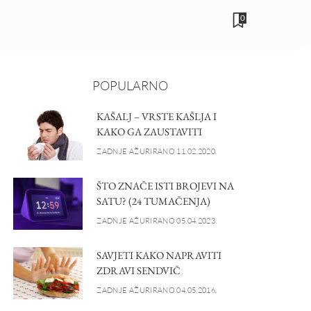
0
POPULARNO
KAŠALJ – VRSTE KAŠLJA I
KAKO GA ZAUSTAVITI
ZADNJE AŽURIRANO 11.02.2020.
ŠTO ZNAČE ISTI BROJEVI NA
SATU? (24 TUMAČENJA)
ZADNJE AŽURIRANO 05.04.2023.
SAVJETI KAKO NAPRAVITI
ZDRAVI SENDVIČ
ZADNJE AŽURIRANO 04.05.2016.