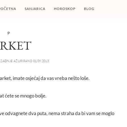
POČETNA
SANJARICA
HOROSKOP
BLOG
P
ARKET
ZADNJE AŽURIRANO 01.09.2013.
parket, imate osjećaj da vas vreba nešto loše.
ćat ćete se mnogo bolje.
 sve odvagnete dva puta, nema straha da bi vam se moglo