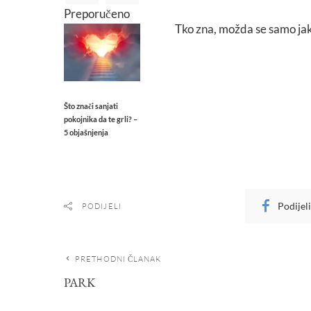
Preporučeno
Tko zna, možda se samo jak
Što znači sanjati
pokojnika da te grli? –
5 objašnjenja
Podijel
PODIJELI
PRETHODNI ČLANAK
PARK