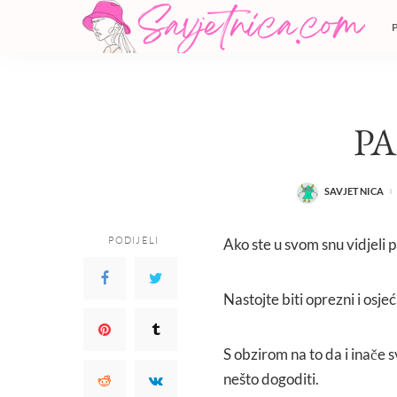
P
SAVJETNICA
POSTED
BY
PODIJELI
Ako ste u svom snu vidjeli 
Nastojte biti oprezni i osje
S obzirom na to da i inače
nešto dogoditi.