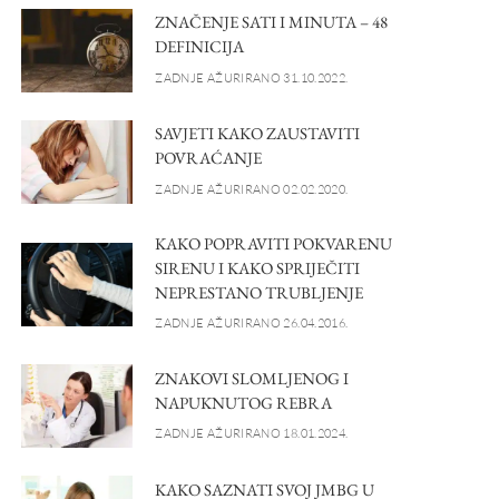
ZNAČENJE SATI I MINUTA – 48
DEFINICIJA
ZADNJE AŽURIRANO 31.10.2022.
SAVJETI KAKO ZAUSTAVITI
POVRAĆANJE
ZADNJE AŽURIRANO 02.02.2020.
KAKO POPRAVITI POKVARENU
SIRENU I KAKO SPRIJEČITI
NEPRESTANO TRUBLJENJE
ZADNJE AŽURIRANO 26.04.2016.
ZNAKOVI SLOMLJENOG I
NAPUKNUTOG REBRA
ZADNJE AŽURIRANO 18.01.2024.
KAKO SAZNATI SVOJ JMBG U