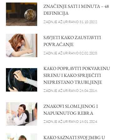
ZNAČENJE SATI I MINUTA – 48
DEFINICIJA
ZADNJE AŽURIRANO 31.10.2022.
SAVJETI KAKO ZAUSTAVITI
POVRAĆANJE
ZADNJE AŽURIRANO 02.02.2020.
KAKO POPRAVITI POKVARENU
SIRENU I KAKO SPRIJEČITI
NEPRESTANO TRUBLJENJE
ZADNJE AŽURIRANO 26.04.2016.
ZNAKOVI SLOMLJENOG I
NAPUKNUTOG REBRA
ZADNJE AŽURIRANO 18.01.2024.
KAKO SAZNATI SVOJ JMBG U