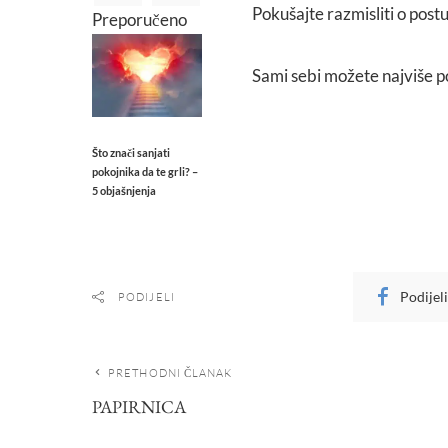
Pokušajte razmisliti o postu
Preporučeno
Sami sebi možete najviše 
Što znači sanjati
pokojnika da te grli? –
5 objašnjenja
Podijel
PODIJELI
PRETHODNI ČLANAK
PAPIRNICA