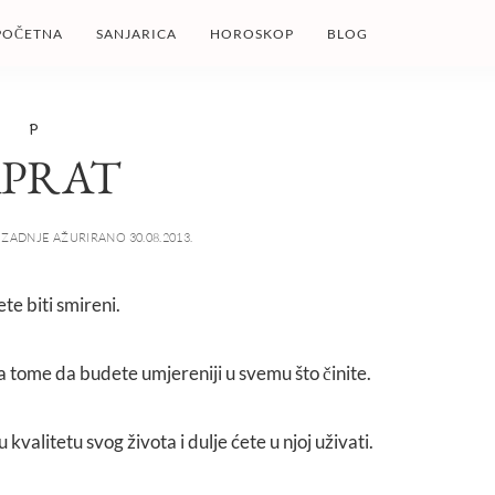
POČETNA
SANJARICA
HOROSKOP
BLOG
P
APRAT
ZADNJE AŽURIRANO 30.08.2013.
te biti smireni.
a tome da budete umjereniji u svemu što činite.
u kvalitetu svog života i dulje ćete u njoj uživati.