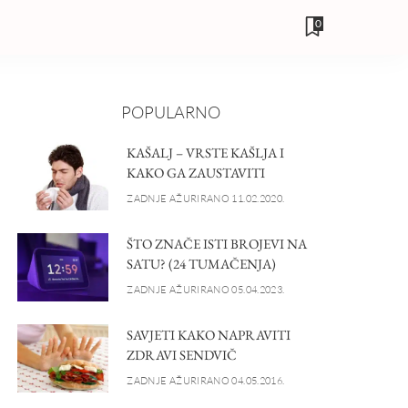
0
POPULARNO
KAŠALJ – VRSTE KAŠLJA I
KAKO GA ZAUSTAVITI
ZADNJE AŽURIRANO 11.02.2020.
ŠTO ZNAČE ISTI BROJEVI NA
SATU? (24 TUMAČENJA)
ZADNJE AŽURIRANO 05.04.2023.
SAVJETI KAKO NAPRAVITI
ZDRAVI SENDVIČ
ZADNJE AŽURIRANO 04.05.2016.