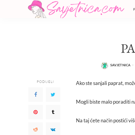
P
SAVJETNICA
POSTED
BY
PODIJELI
Ako ste sanjali paprat, može
Mogli biste malo poraditi n
Na taj ćete način postići viš