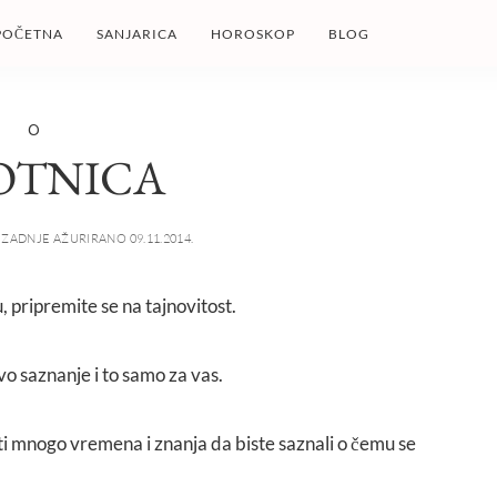
POČETNA
SANJARICA
HOROSKOP
BLOG
O
OTNICA
ZADNJE AŽURIRANO 09.11.2014.
, pripremite se na tajnovitost.
o saznanje i to samo za vas.
ti mnogo vremena i znanja da biste saznali o čemu se