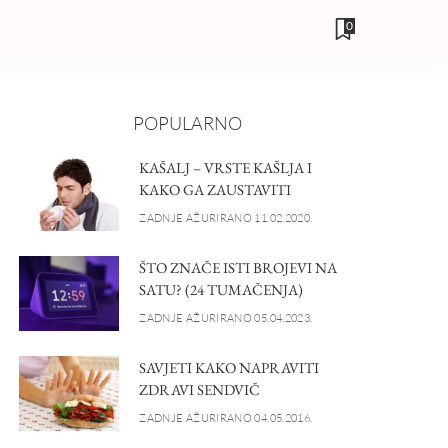
0
POPULARNO
KAŠALJ – VRSTE KAŠLJA I
KAKO GA ZAUSTAVITI
ZADNJE AŽURIRANO 11.02.2020.
ŠTO ZNAČE ISTI BROJEVI NA
SATU? (24 TUMAČENJA)
ZADNJE AŽURIRANO 05.04.2023.
SAVJETI KAKO NAPRAVITI
ZDRAVI SENDVIČ
ZADNJE AŽURIRANO 04.05.2016.