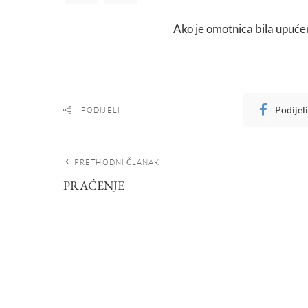
Ako je omotnica bila upuće
Podijel
PODIJELI
PRETHODNI ČLANAK
PRAĆENJE