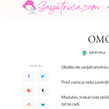
OM
SAVJETNICA
POSTED
BY
PODIJELI
Ukoliko ste sanjali omotnicu
Pred vama je neko zanimljiv
Međutim, trebat ćete uloži
točno radi.