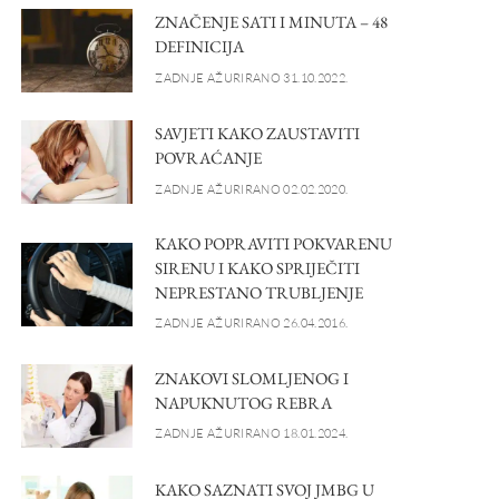
ZNAČENJE SATI I MINUTA – 48
DEFINICIJA
ZADNJE AŽURIRANO 31.10.2022.
SAVJETI KAKO ZAUSTAVITI
POVRAĆANJE
ZADNJE AŽURIRANO 02.02.2020.
KAKO POPRAVITI POKVARENU
SIRENU I KAKO SPRIJEČITI
NEPRESTANO TRUBLJENJE
ZADNJE AŽURIRANO 26.04.2016.
ZNAKOVI SLOMLJENOG I
NAPUKNUTOG REBRA
ZADNJE AŽURIRANO 18.01.2024.
KAKO SAZNATI SVOJ JMBG U