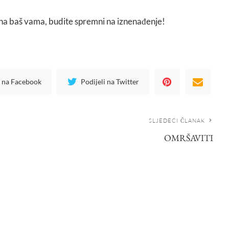
na baš vama, budite spremni na iznenađenje!
i na Facebook
Podijeli na Twitter
SLJEDEĆI ČLANAK
OMRŠAVITI