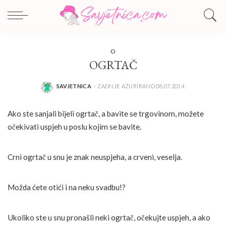
O
OGRTAČ
SAVJETNICA
ZADNJE AŽURIRANO 08.07.2014.
POSTED
BY
Ako ste sanjali bijeli ogrtač, a bavite se trgovinom, možete
očekivati uspjeh u poslu kojim se bavite.
Crni ogrtač u snu je znak neuspjeha, a crveni, veselja.
Možda ćete otići i na neku svadbu!?
Ukoliko ste u snu pronašli neki ogrtač, očekujte uspjeh, a ako