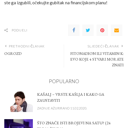
ste ga izgubili, očekujte gubitak na financijskom planu!
PODIJELI
PRETHODNI ČLANAK
SLJEDEĆI ČLANAK
OGROZD
FITONADION ILI VITAMIN K:
EVO KOJE 4 STVARI MORATE
ZNATI
POPULARNO
KAŠALJ – VRSTE KAŠLJA I KAKO GA
ZAUSTAVITI
ZADNJE AŽURIRANO 11.02.2020.
ŠTO ZNAČE ISTI BROJEVI NA SATU? (24