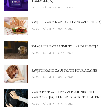
TUMAČENJA)
ZADNJE AŽURIRANO 05.04.2023.
SAVJETI KAKO NAPRAVITI ZDRAVI SENDVIČ
ZADNJE AŽURIRANO 04.05.2016.
ZNAČENJE SATI I MINUTA – 48 DEFINICIJA
ZADNJE AŽURIRANO 31.10.2022.
SAVJETI KAKO ZAUSTAVITI POVRAĆANJE
ZADNJE AŽURIRANO 02.02.2020.
KAKO POPRAVITI POKVARENU SIRENU I
KAKO SPRIJEČITI NEPRESTANO TRUBLJENJE
ZADNJE AŽURIRANO 26.04.2016.