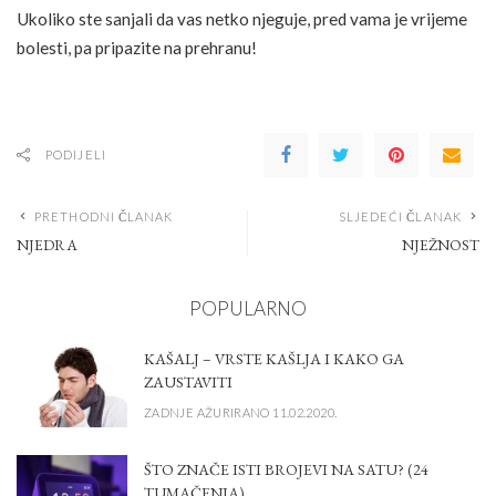
Ukoliko ste sanjali da vas netko njeguje, pred vama je vrijeme
bolesti, pa pripazite na prehranu!
PODIJELI
PRETHODNI ČLANAK
SLJEDEĆI ČLANAK
NJEDRA
NJEŽNOST
POPULARNO
KAŠALJ – VRSTE KAŠLJA I KAKO GA
ZAUSTAVITI
ZADNJE AŽURIRANO 11.02.2020.
ŠTO ZNAČE ISTI BROJEVI NA SATU? (24
TUMAČENJA)