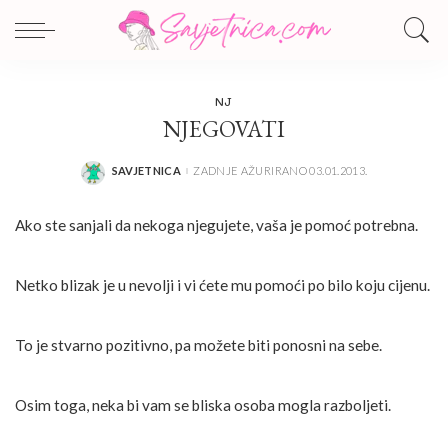
NJ
NJEGOVATI
SAVJETNICA
ZADNJE AŽURIRANO 03.01.2013.
POSTED
BY
Ako ste sanjali da nekoga njegujete, vaša je pomoć potrebna.
Netko blizak je u nevolji i vi ćete mu pomoći po bilo koju cijenu.
To je stvarno pozitivno, pa možete biti ponosni na sebe.
Osim toga, neka bi vam se bliska osoba mogla razboljeti.